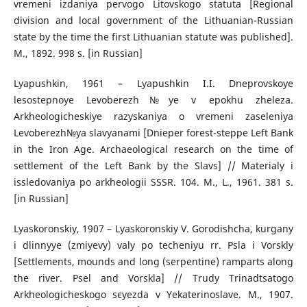
vremeni izdaniya pervogo Litovskogo statuta [Regional
division and local government of the Lithuanian-Russian
state by the time the first Lithuanian statute was published].
M., 1892. 998 s. [in Russian]
Lyapushkin, 1961 – Lyapushkin I.I. Dneprovskoye
lesostepnoye Levoberezh№ye v epokhu zheleza.
Arkheologicheskiye razyskaniya o vremeni zaseleniya
Levoberezh№ya slavyanami [Dnieper forest-steppe Left Bank
in the Iron Age. Archaeological research on the time of
settlement of the Left Bank by the Slavs] // Materialy i
issledovaniya po arkheologii SSSR. 104. M., L., 1961. 381 s.
[in Russian]
Lyaskoronskiy, 1907 – Lyaskoronskiy V. Gorodishcha, kurgany
i dlinnyye (zmiyevy) valy po techeniyu rr. Psla i Vorskly
[Settlements, mounds and long (serpentine) ramparts along
the river. Psel and Vorskla] // Trudy Trinadtsatogo
Arkheologicheskogo sєyezda v Yekaterinoslave. M., 1907.