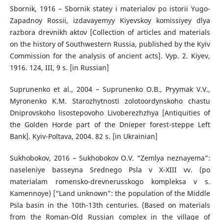
Sbornik, 1916 – Sbornik statey i materialov po istorii Yugo-
Zapadnoy Rossii, izdavayemyy Kiyevskoy komissiyey dlya
razbora drevnikh aktov [Collection of articles and materials
on the history of Southwestern Russia, published by the Kyiv
Commission for the analysis of ancient acts]. Vyp. 2. Kiyev,
1916. 124, III, 9 s. [in Russian]
Suprunenko et al., 2004 – Suprunenko O.B., Pryymak V.V.,
Myronenko K.M. Starozhytnosti zolotoordynskoho chastu
Dniprovskoho lisostepovoho Livoberezhzhya [Antiquities of
the Golden Horde part of the Dnieper forest-steppe Left
Bank]. Kyiv-Poltava, 2004. 82 s. [in Ukrainian]
Sukhobokov, 2016 – Sukhobokov O.V. “Zemlya neznayema”:
naseleniye basseyna Srednego Psla v X-XIII vv. (po
materialam romensko-drevnerusskogo kompleksa v s.
Kamennoye) [“Land unknown”: the population of the Middle
Psla basin in the 10th-13th centuries. (Based on materials
from the Roman-Old Russian complex in the village of