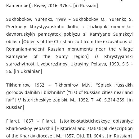
Kamennoe)]. Kiyev, 2016. 376 s. [in Russian]
Sukhobokov, Yurenko, 1999 – Sukhobokov O., Yurenko S.
Predmety khrystyyanskoho kultu z rozkopok romensko-
davnoruskykh pamєyatok poblyzu s. Kam’yane Sumskoyi
oblasti [Objects of the Christian cult from the excavations of
Romanian-ancient Russian monuments near the village
Kamєyane of the Sumy region] // Khrystyyanski
starozhytnosti Livoberezhnoyi Ukrayiny. Poltava, 1999. S 51-
56. [in Ukrainian]
Tikhomirov, 1952 – Tikhomirov M.N. “Spisok russkikh
gorodov dalnikh i blizhnikh” [“List of Russian cities near and
far”] // Istoricheskiye zapiski. M., 1952. T. 40. S.214-259. [in
Russian]
Filaret, 1857 – Filaret. Istoriko-statisticheskoye opisaniye
Kharkovskoy yeparkhii [Historical and statistical description
of the Kharkiv diocese]. M., 1857. Otd. ІІІ. 604 s. [in Russian]