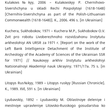
Kulakovs№kyy, 2006 – Kulakovskyy P. Chernihovo-
Sivershchyna u skladi Rechi Pospolytoyi (1618-1648)
[Chernihiv-Sivershchyna as part of the Polish-Lithuanian
Commonwealth (1618-1648)]. K., 2006. 496 s. [in Ukrainian]
Kuchera, Sukhobokov, 1971 – Kuchera M.P., Sukhobokov O.V.
Zvit pro robotu Livoberezhnoho rozvidzahonu Instytutu
arkheolohiyi AN URSR za 1971 r. [Report on the work of the
Left Bank Intelligence Detachment of the Institute of
Archeology of the Academy of Sciences of the Ukrainian SSR
for 1971] // Naukovyy arkhiv Instytutu arkheolohiyi
Natsionalnoyi Akademiyi nauk Ukrayiny. 1971/17a. 75 s. [in
Ukrainian]
Litopys Rus№kyy, 1989 – Litopys ruskyy [Russian Chronicle].
K., 1989. XVI, 591 s. [in Ukrainian]
Lyubavskiy, 1892 – Lyubavskiy M. Oblastnoye deleniye i
mestnoye upravleniye Litovsko-Russkogo gosudarstva ko