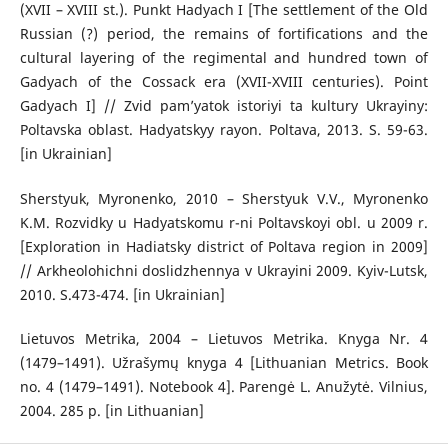
(XVII – XVIII st.). Punkt Hadyach I [The settlement of the Old
Russian (?) period, the remains of fortifications and the
cultural layering of the regimental and hundred town of
Gadyach of the Cossack era (XVII-XVIII centuries). Point
Gadyach I] // Zvid pam’yatok istoriyi ta kultury Ukrayiny:
Poltavska oblast. Hadyatskyy rayon. Poltava, 2013. S. 59-63.
[in Ukrainian]
Sherstyuk, Myronenko, 2010 – Sherstyuk V.V., Myronenko
K.M. Rozvidky u Hadyatskomu r-ni Poltavskoyi obl. u 2009 r.
[Exploration in Hadiatsky district of Poltava region in 2009]
// Arkheolohichni doslidzhennya v Ukrayini 2009. Kyiv-Lutsk,
2010. S.473-474. [in Ukrainian]
Lietuvos Metrika, 2004 – Lietuvos Metrika. Knyga Nr. 4
(1479–1491). Užrašymų knyga 4 [Lithuanian Metrics. Book
no. 4 (1479–1491). Notebook 4]. Parengė L. Anužytė. Vilnius,
2004. 285 p. [in Lithuanian]