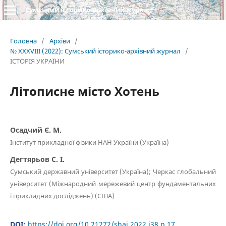
Сумський історико-архівний журнал
Головна
/
Архіви
/
№ XXXVIII (2022): Сумський історико-архівний журнал
/
ІСТОРІЯ УКРАЇНИ
Літописне місто Хотень
Осадчий Є. М.
Інститут прикладної фізики НАН України (Україна)
Дегтярьов С. І.
Сумський державний університет (Україна); Черкас глобальний
університет (Міжнародний мережевий центр фундаментальних
і прикладних досліджень) (США)
DOI:
https://doi.org/10.21272/shaj.2022.i38.p.17