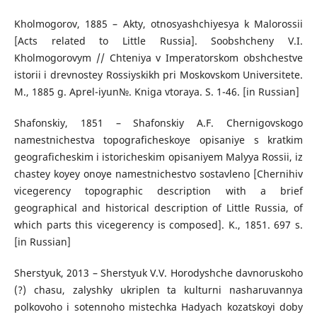
Kholmogorov, 1885 – Akty, otnosyashchiyesya k Malorossii
[Acts related to Little Russia]. Soobshcheny V.I.
Kholmogorovym // Chteniya v Imperatorskom obshchestve
istorii i drevnostey Rossiyskikh pri Moskovskom Universitete.
M., 1885 g. Aprel-iyun№. Kniga vtoraya. S. 1-46. [in Russian]
Shafonskiy, 1851 – Shafonskiy A.F. Chernigovskogo
namestnichestva topograficheskoye opisaniye s kratkim
geograficheskim i istoricheskim opisaniyem Malyya Rossii, iz
chastey koyey onoye namestnichestvo sostavleno [Chernihiv
vicegerency topographic description with a brief
geographical and historical description of Little Russia, of
which parts this vicegerency is composed]. K., 1851. 697 s.
[in Russian]
Sherstyuk, 2013 – Sherstyuk V.V. Horodyshche davnoruskoho
(?) chasu, zalyshky ukriplen ta kulturni nasharuvannya
polkovoho i sotennoho mistechka Hadyach kozatskoyi doby