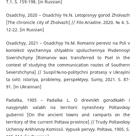
T.1. S. 159-198. [in Russian]
Osadchiy, 2020 – Osadchiy Ye.N. Letopisnyy gorod Zholvazh
[The chronicle city of Zholvazh] // Filo Ariadne. 2020. № 4. S.
12-22. [in Russian]
Osadchyy, 2021 – Osadchyy Ye.M. Romaniv pereviz na Psli v
konteksti vyvchennya shlyakhiv spoluchennya Pivdennoyi
Sivershchyny [Romanov was transferred to Psel in the
context of studying the communication routes of Southern
Severshchyna] // Suspil№no-politychni protsesy v Ukrayini
ta sviti: istoriya, problemy, perspektyvy. Sumy, 2021. S. 87-
91. [in Ukrainian]
Padalka, 1905 – Padalka L. O drevnikh gorodkakh i
nasypnykh valakh na territorii nyneshney Poltavskoy
gubernii [On the ancient towns and ramparts on the
territory of the current Poltava province] // Trudy Poltavskoy
Uchenoy Arkhivnoy Komissii. Vypusk pervyy. Poltava, 1905. S.