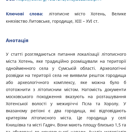
Ключові слова:
літописне місто Хотень, Велике
князівство Литовське, городище, XIII – XVI ст.
Анотація
У статті розглядаються питання локалізації літописного
міста Хотень, яке традиційно розміщували на території
однойменного села у Сумській області. Археологічні
розвідки на території села не виявили решток городища
або археологічного комплексу, яке можна було б
ототожнити з літописним містом. Натомість документи
московського походження вказують на розташування
Хотенської волості у межиріччі Псла та Хоролу. У
вказаному регіоні є два городища, які відповідають
критеріям літописного міста. Це городища у селі
Книшівка та місті Гадяч. Вони мають площу близько 1,5 га
та збудовані до монгольської навали. Аналіз матеріалів