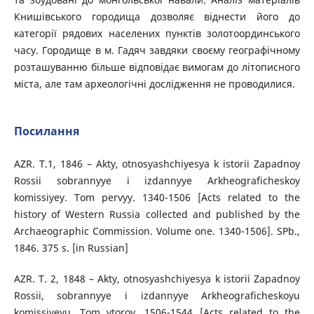
Книшівського городища дозволяє віднести його до
категорії рядових населених пунктів золотоординського
часу. Городище в м. Гадяч завдяки своєму географічному
розташуванню більше відповідає вимогам до літописного
міста, але там археологічні дослідження не проводилися.
Посилання
AZR. T.1, 1846 – Akty, otnosyashchiyesya k istorii Zapadnoy
Rossii sobrannyye i izdannyye Arkheograficheskoy
komissiyey. Tom pervyy. 1340-1506 [Acts related to the
history of Western Russia collected and published by the
Archaeographic Commission. Volume one. 1340-1506]. SPb.,
1846. 375 s. [in Russian]
AZR. T. 2, 1848 – Akty, otnosyashchiyesya k istorii Zapadnoy
Rossii, sobrannyye i izdannyye Arkheograficheskoyu
komissiyeyu. Tom vtoroy. 1506-1544 [Acts related to the