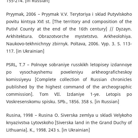
155-214. [in Russian]
Pryymak, 2006 – Pryymak V.V. Terytoriya i sklad Putyvlskoho
povitu kintsya XVI st. [The territory and composition of the
Putivl County at the end of the 16th century] // Dyzayn.
Arkhitektura. Obrazotvorche mystetstvo. Arkheolohiya.
Naukovo-tekhnichnyy zbirnyk. Poltava, 2006. Vyp. 3. S. 113-
117. [in Ukrainian]
PSRL, T.7 – Polnoye sobraniye russkikh letopisey izdannoye
po vysochayshemu poveleniyu arkheograficheskoy
komissiyeyu [Complete collection of Russian chronicles
published by the highest command of the archeographic
commission]. Tom VII. Izdaniye 1-ye. Letopis po
Voskresenskomu spisku. SPb., 1856. 358 s. [in Russian]
Rusina, 1998 – Rusina O. Siverska zemlya u skladi Velykoho
knyazivstva Lytovskoho [Siverska land in the Grand Duchy of
Lithuania]. K., 1998. 243 s. [in Ukrainian]