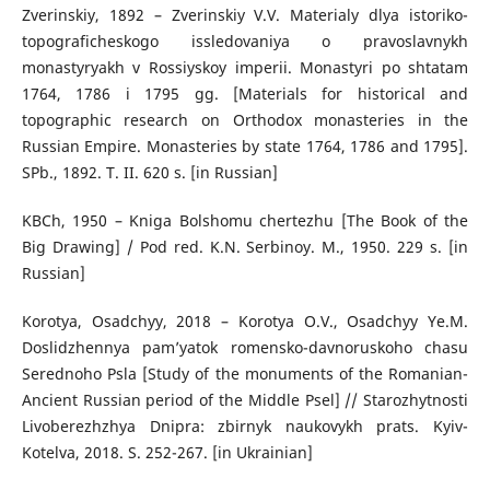
Zverinskiy, 1892 – Zverinskiy V.V. Materialy dlya istoriko-
topograficheskogo issledovaniya o pravoslavnykh
monastyryakh v Rossiyskoy imperii. Monastyri po shtatam
1764, 1786 i 1795 gg. [Materials for historical and
topographic research on Orthodox monasteries in the
Russian Empire. Monasteries by state 1764, 1786 and 1795].
SPb., 1892. T. II. 620 s. [in Russian]
KBCh, 1950 – Kniga Bolshomu chertezhu [The Book of the
Big Drawing] / Pod red. K.N. Serbinoy. M., 1950. 229 s. [in
Russian]
Korotya, Osadchyy, 2018 – Korotya O.V., Osadchyy Ye.M.
Doslidzhennya pam’yatok romensko-davnoruskoho chasu
Serednoho Psla [Study of the monuments of the Romanian-
Ancient Russian period of the Middle Psel] // Starozhytnosti
Livoberezhzhya Dnipra: zbirnyk naukovykh prats. Kyiv-
Kotelva, 2018. S. 252-267. [in Ukrainian]