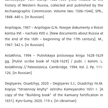
history of Western Russia, collected and published by the
Archaeographic Commission. Volume two. 1506-1544]. SPb.,
1848. 440 s. [in Russian]
Anpilogov, 1967 – Anpilogov G.N. Novyye dokumenty o Rossii
kontsa XVI – nachala XVII v. [New documents about Russia at
the end of the 16th – beginning of the 17th century]. M.,
1967. 542 s. [in Russian]
Astakhina, 1994 – Putivlskaya pistsovaya kniga 1628-1629
gg. [Putivl scribe book of 1628-1629] / publ. i komm. L.
Astakhinoy // Paleoslavica. Cambridge. 1994. Vol. 2. Pp. 111-
126. [in Russian]
Degtyarev, Osadchyy, 2020 – Degtyarev S.I., Osadchyy Ye.M.
Kopiya “Stroennoy knyhy” ostrohu Kamєyanoho 1651 r. [A
copy of the “Building book” of the Kamiany fortification in
1651]. Kyiv-Sumy, 2020. 119 s. [in Ukrainian]