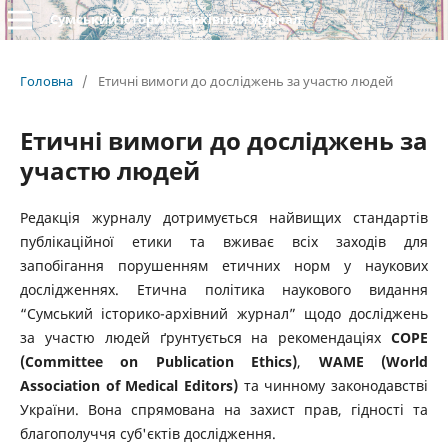
Сумський історико-архівний журнал
Головна
/
Етичні вимоги до досліджень за участю людей
Етичні вимоги до досліджень за
участю людей
Редакція журналу дотримується найвищих стандартів
публікаційної етики та вживає всіх заходів для
запобігання порушенням етичних норм у наукових
дослідженнях. Етична політика наукового видання
“Сумський історико-архівний журнал” щодо досліджень
за участю людей ґрунтується на рекомендаціях
COPE
(Committee on Publication Ethics)
,
WAME (World
Association of Medical Editors)
та чинному законодавстві
України. Вона спрямована на захист прав, гідності та
благополуччя суб'єктів дослідження.