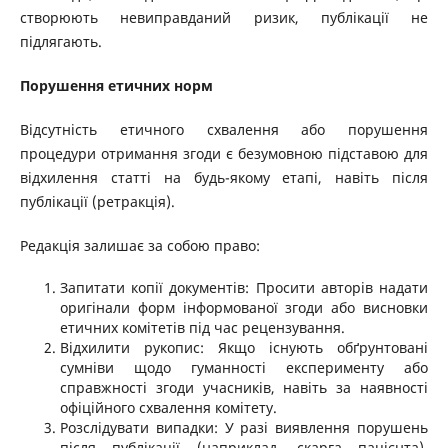
створюють невиправданий ризик, публікації не
підлягають.
Порушення етичних норм
Відсутність етичного схвалення або порушення
процедури отримання згоди є безумовною підставою для
відхилення статті на будь-якому етапі, навіть після
публікації (ретракція).
Редакція залишає за собою право:
Запитати копії документів: Просити авторів надати
оригінали форм інформованої згоди або висновки
етичних комітетів під час рецензування.
Відхилити рукопис: Якщо існують обґрунтовані
сумніви щодо гуманності експерименту або
справжності згоди учасників, навіть за наявності
офіційного схвалення комітету.
Розслідувати випадки: У разі виявлення порушень
після публікації (наприклад, скарга пацієнта),