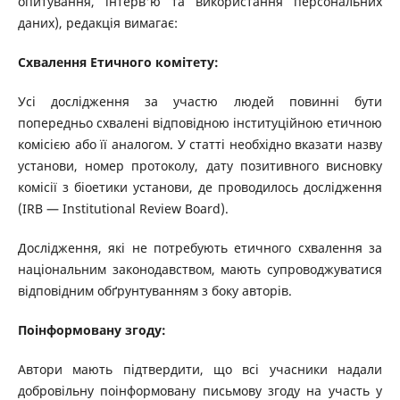
опитування, інтерв'ю та використання персональних
даних), редакція вимагає:
Схвалення Етичного комітету:
Усі дослідження за участю людей повинні бути
попередньо схвалені відповідною інституційною етичною
комісією або її аналогом. У статті необхідно вказати назву
установи, номер протоколу, дату позитивного висновку
комісії з біоетики установи, де проводилось дослідження
(IRB — Institutional Review Board).
Дослідження, які не потребують етичного схвалення за
національним законодавством, мають супроводжуватися
відповідним обґрунтуванням з боку авторів.
Поінформовану згоду:
Автори мають підтвердити, що всі учасники надали
добровільну поінформовану письмову згоду на участь у