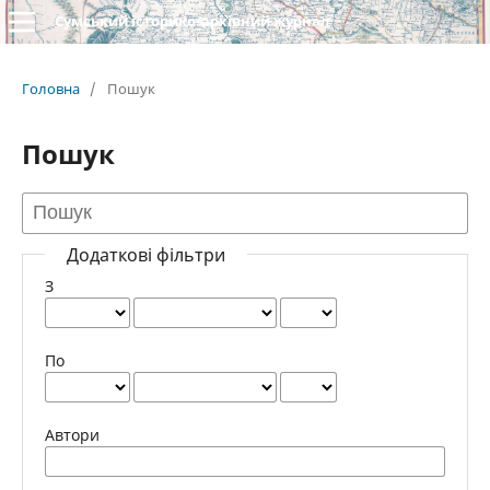
Сумський історико-архівний журнал
Головна
/
Пошук
Пошук
Додаткові фільтри
З
По
Автори