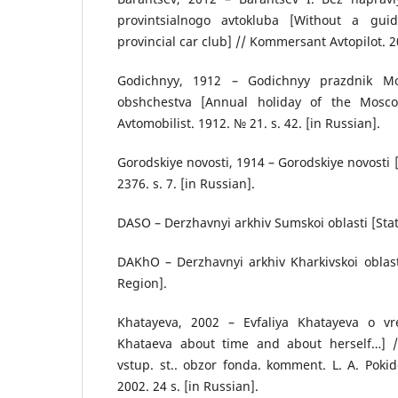
provintsialnogo avtokluba [Without a guid
provincial car club] // Kommersant Avtopilot. 20
Godichnyy, 1912 – Godichnyy prazdnik Mo
obshchestva [Annual holiday of the Mosco
Avtomobilist. 1912. № 21. s. 42. [in Russian].
Gorodskiye novosti, 1914 – Gorodskiye novosti 
2376. s. 7. [in Russian].
DASO – Derzhavnyi arkhiv Sumskoi oblasti [Sta
DAKhO – Derzhavnyi arkhiv Kharkivskoi oblast
Region].
Khatayeva, 2002 – Evfaliya Khatayeva o vr
Khataeva about time and about herself…] / S
vstup. st.. obzor fonda. komment. L. A. Poki
2002. 24 s. [in Russian].