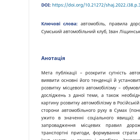
DOI:
https://doi.org/10.21272/shaj.2022.i38.p.
Ключові слова:
автомобіль, правила доро
Сумський автомобільний клуб, Іван Ліщинсь
Анотація
Мета публікації – розкрити сутність авт
виявити основні його тенденції й установи
розвитку місцевого автомобілізму – обумов
досліджень з даної теми, а також необхід
картину розвитку автомобілізму в Російській 
сторони автомобільного руху в Сумах (пон
ужито в значенні соціального явища): ав
запровадження місцевих правил дорож
транспортні пригоди, формування страти 