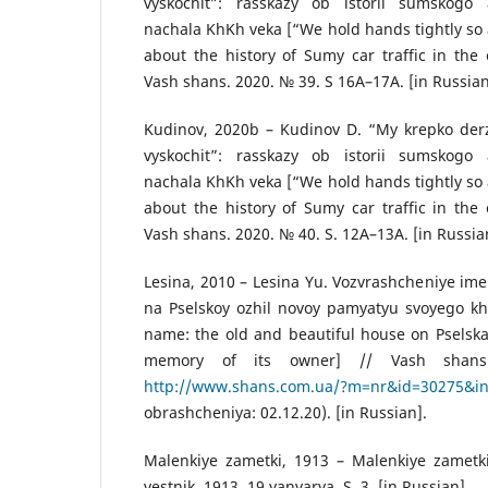
vyskochit”: rasskazy ob istorii sumskogo 
nachala KhKh veka [“We hold hands tightly so a
about the history of Sumy car traffic in the 
Vash shans. 2020. № 39. S 16A–17A. [in Russian
Kudinov, 2020b – Kudinov D. “My krepko derz
vyskochit”: rasskazy ob istorii sumskogo 
nachala KhKh veka [“We hold hands tightly so a
about the history of Sumy car traffic in the 
Vash shans. 2020. № 40. S. 12A–13A. [in Russia
Lesina, 2010 – Lesina Yu. Vozvrashcheniye ime
na Pselskoy ozhil novoy pamyatyu svoyego kh
name: the old and beautiful house on Pselska
memory of its owner] // Vash sha
http://www.shans.com.ua/?m=nr&id=30275&i
obrashcheniya: 02.12.20). [in Russian].
Malenkiye zametki, 1913 – Malenkiye zametki
vestnik. 1913. 19 yanvarya. S. 3. [in Russian].