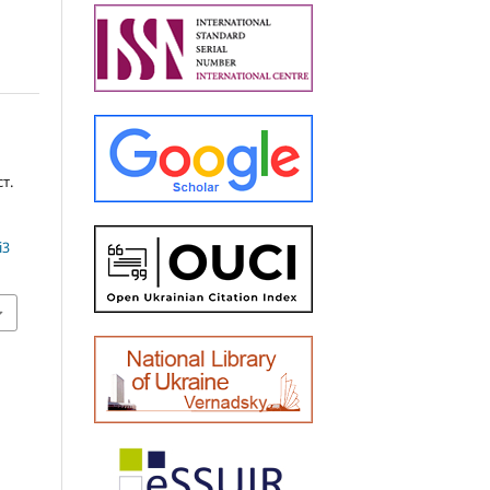
т.
i3