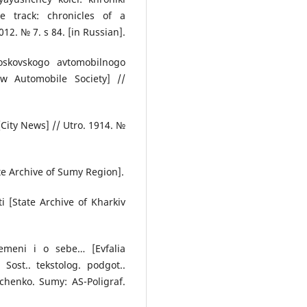
e track: chronicles of a
12. № 7. s 84. [in Russian].
skovskogo avtomobilnogo
w Automobile Society] //
[City News] // Utro. 1914. №
te Archive of Sumy Region].
i [State Archive of Kharkiv
emeni i o sebe… [Evfalia
ost.. tekstolog. podgot..
dchenko. Sumy: AS-Poligraf.