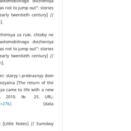
avtomobilnogo dvizheniya
s not to jump out”: stories
early twentieth century] //
].
himsya za ruki. chtoby ne
avtomobilnogo dvizheniya
s not to jump out”: stories
early twentieth century] //
n].
ni: staryy i prekrasnyy dom
ozyaina [The return of the
ya came to life with a new
ns. 2010. № 25. URL:
n=276/
. (data
 [Little Notes] // Sumskoy