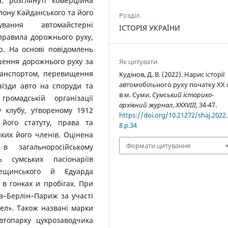
а, розглянуті комерційна
лону Кайданського та його
Розділ
ування автомайстерні
ІСТОРІЯ УКРАЇНИ
правила дорожнього руху,
р. На основі повідомлень
шення дорожнього руху за
Як цитувати
транспортом, перевищення
Кудінов, Д. В. (2022). Нарис історії
автомобільного руху початку ХХ с
аїзди авто на споруди та
в м. Суми.
Сумський історико-
ромадській організації
архівний журнал
,
XXXVIII
, 34-47.
у клубу, утвореному 1912
https://doi.org/10.21272/shaj.2022.
 його статуту, права та
8.p.34
яких його членів. Оцінена
Формати цитування
в загальноросійському
ь сумських пасіонаріїв
Лещинського й Едуарда
 в гонках и пробігах. При
а–Берлін–Париж за участі
ел». Також названі марки
топарку цукрозаводчика