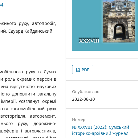
34
жнього руху, автопробіг,
кий, Едуард Кайданський
PDF
омобільного руху в Сумах
ти роль окремих персон в
лена відсутністю наукових
Опубліковано
ністю доповнити загальну
2022-06-30
імперії. Розглянуті окремі
яття «автомобільний рух»
тоторгівля, авторемонт,
Номер
нього руху, дорожньо-
№ XXXVIII (2022): Сумський
шоферів і автовласників,
історико-архівний журнал