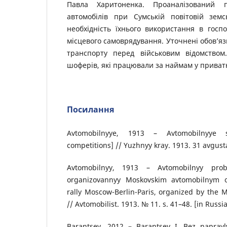
Павла Харитоненка. Проаналізований 
автомобілів при Сумській повітовій земс
необхідність їхнього використання в госп
місцевого самоврядування. Уточнені обов’яз
транспорту перед військовим відомством
шоферів, які працювали за наймам у приватни
Посилання
Avtomobilnyye, 1913 – Avtomobilnyye s
competitions] // Yuzhnyy kray. 1913. 31 avgusta.
Avtomobilnyy, 1913 – Avtomobilnyy probe
organizovannyy Moskovskim avtomobilnym 
rally Moscow-Berlin-Paris, organized by the 
// Avtomobilist. 1913. № 11. s. 41–48. [in Russia
Barantsev, 2012 – Barantsev I. Bez napravly