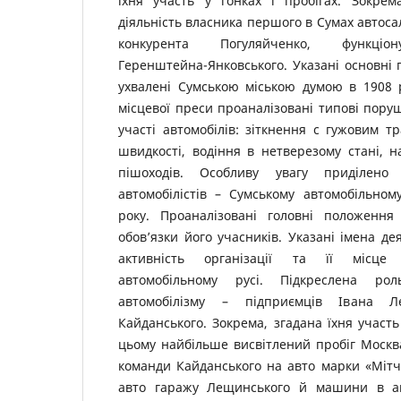
їхня участь у гонках і пробігах. Зокрем
діяльність власника першого в Сумах автоса
конкурента Погуляйченко, функціон
Геренштейна-Янковського. Указані основні 
ухвалені Сумською міською думою в 1908 
місцевої преси проаналізовані типові пору
участі автомобілів: зіткнення с гужовим 
швидкості, водіння в нетверезому стані, н
пішоходів. Особливу увагу приділено г
автомобілістів – Сумському автомобільном
року. Проаналізовані головні положення
обов’язки його учасників. Указані імена де
активність організації та її місце 
автомобільному русі. Підкреслена рол
автомобілізму – підприємців Івана 
Кайданського. Зокрема, згадана їхня участь
цьому найбільше висвітлений пробіг Москв
команди Кайданського на авто марки «Мітч
авто гаражу Лещинського й машини в ав