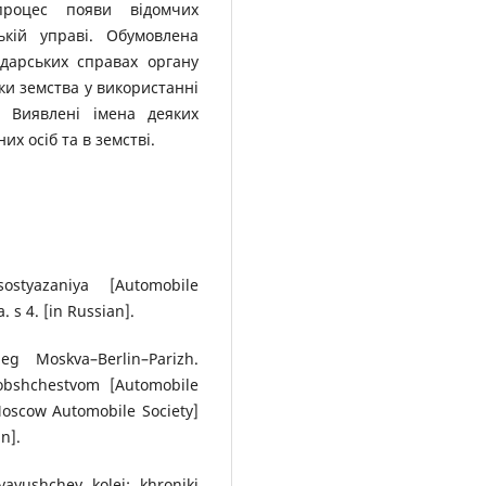
процес появи відомчих
ькій управі. Обумовлена
одарських справах органу
ки земства у використанні
. Виявлені імена деяких
х осіб та в земстві.
ostyazaniya [Automobile
 s 4. [in Russian].
g Moskva–Berlin–Parizh.
obshchestvom [Automobile
Moscow Automobile Society]
n].
ayushchey kolei: khroniki