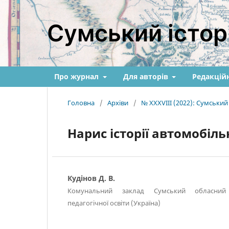
Сумський істор
Про журнал
Для авторів
Редакційн
Головна
/
Архіви
/
№ XXXVIII (2022): Сумськи
Нарис історії автомобіль
Кудінов Д. В.
Комунальний заклад Сумський обласний 
педагогічної освіти (Україна)