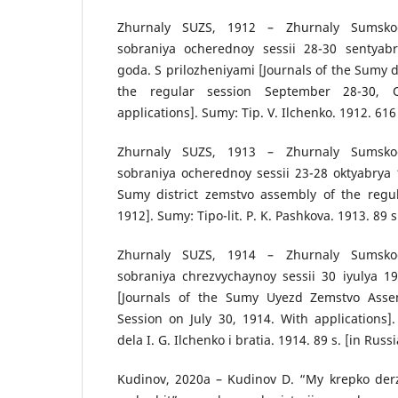
Zhurnaly SUZS, 1912 – Zhurnaly Sumsk
sobraniya ocherednoy sessii 28-30 sentyab
goda. S prilozheniyami [Journals of the Sumy d
the regular session September 28-30, 
applications]. Sumy: Tip. V. Ilchenko. 1912. 616 
Zhurnaly SUZS, 1913 – Zhurnaly Sumsk
sobraniya ocherednoy sessii 23-28 oktyabrya 
Sumy district zemstvo assembly of the regul
1912]. Sumy: Tipo-lit. P. K. Pashkova. 1913. 89 s
Zhurnaly SUZS, 1914 – Zhurnaly Sumsk
sobraniya chrezvychaynoy sessii 30 iyulya 1
[Journals of the Sumy Uyezd Zemstvo Assem
Session on July 30, 1914. With applications
dela I. G. Ilchenko i bratia. 1914. 89 s. [in Russi
Kudinov, 2020a – Kudinov D. “My krepko derz