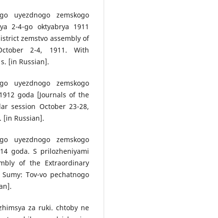
ogo uyezdnogo zemskogo
rya 2-4-go oktyabrya 1911
istrict zemstvo assembly of
October 2-4, 1911. With
s. [in Russian].
ogo uyezdnogo zemskogo
1912 goda [Journals of the
ar session October 23-28,
. [in Russian].
ogo uyezdnogo zemskogo
914 goda. S prilozheniyami
bly of the Extraordinary
]. Sumy: Tov-vo pechatnogo
an].
himsya za ruki. chtoby ne