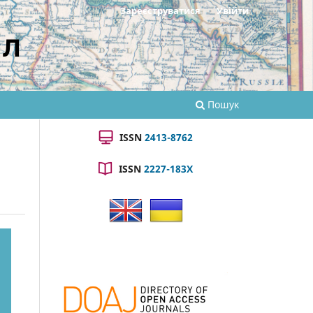
Зареєструватися
Увійти
ал
Пошук
ISSN
2413-8762
ISSN
2227-183X