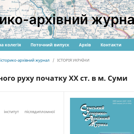
ико-архівний журн
а колегія
Поточний випуск
Архів
Контакти
й історико-архівний журнал
/
ІСТОРІЯ УКРАЇНИ
ного руху початку ХХ ст. в м. Суми
інститут післядипломної