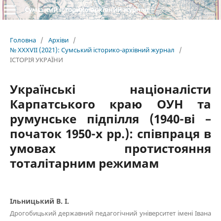
Сумський історико-архівний журнал
Головна
/
Архіви
/
№ XXXVII (2021): Сумський історико-архівний журнал
/
ІСТОРІЯ УКРАЇНИ
Українські націоналісти
Карпатського краю ОУН та
румунське підпілля (1940-ві –
початок 1950-х рр.): співпраця в
умовах протистояння
тоталітарним режимам
Ільницький В. І.
Дрогобицький державний педагогічний університет імені Івана