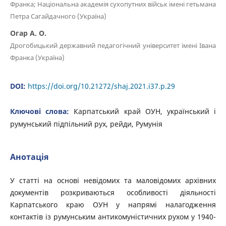
Франкa; Національна академія сухопутних військ імені гетьмана
Петра Сагайдачного (Україна)
Огар А. О.
Дрогобицький державний педагогічний університет імені Івана
Франкa (Україна)
DOI:
https://doi.org/10.21272/shaj.2021.i37.p.29
Ключові слова:
Карпатський край ОУН, український і
румунський підпільний рух, рейди, Румунія
Анотація
У статті на основі невідомих та маловідомих архівних
документів розкриваються особливості діяльності
Карпатського краю ОУН у напрямі налагодження
контактів із румунським антикомуністичних рухом у 1940-