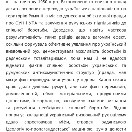
х – на початку 1950-х рр. Встановлено та описано понад
десять основних переходів українських націоналістів на
територію Румунії із місією донесення об’єктивної правди
про ОУН і УПА та залучення румунських підпільників до
спільної боротьби. Доведено, що навіть часткова
результативність таких рейдів давала вагомий ефект,
оскільки формувала об’єктивне уявлення про український
визвольний рух, демонструвала можливість боротьби із
радянським тоталітаризмом. Хоча нам й не вдалося
віднайти фактів спільної боротьби українських та
румунських антикомуністичних структур (правда, мав
місце факт індивідуальної участі: у підпіллі Карпатського
краю діяло декілька румун), але сам факт перемовин,
домовленостей, обмін матеріальними, продуктовими
цінностями, інформацією, засвідчило взаємне визнання
та розуміння необхідності спільної боротьби. Відтак
попри усі складнощі український визвольний рух вцілому
вдало спростовував міфи, створені радянською
ідеологічно-пропагандистської машиною, зумів донести