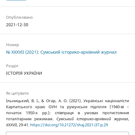
Опубліковано
2021-12-30
Номер
№ XXXVII (2021): Сумський історико-архівний журнал
Розділ
ІСТОРІЯ УКРАЇНИ
Як цитувати
Ільницький, В. І., & Огар, А. О. (2021). Українські націоналісти
Карпатського краю ОУН та румунське підпілля (1940-ві –
початок 1950-х рр.): співпраця в умовах протистояння
тоталітарним режимам.
Сумський історико-архівний журнал
,
XXXVII
, 29-41.
https://doi.org/10.21272/shaj.2021.i37.p.29