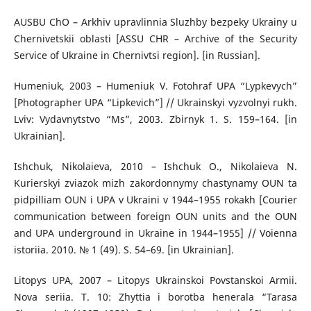
AUSBU ChO – Arkhiv upravlinnia Sluzhby bezpeky Ukrainy u
Chernivetskii oblasti [ASSU CHR – Archive of the Security
Service of Ukraine in Chernivtsi region]. [in Russian].
Humeniuk, 2003 – Humeniuk V. Fotohraf UPA “Lypkevych”
[Photographer UPA “Lipkevich”] // Ukrainskyi vyzvolnyi rukh.
Lviv: Vydavnytstvo “Ms”, 2003. Zbirnyk 1. S. 159–164. [in
Ukrainian].
Ishchuk, Nikolaieva, 2010 – Ishchuk O., Nikolaieva N.
Kurierskyi zviazok mizh zakordonnymy chastynamy OUN ta
pidpilliam OUN i UPA v Ukraini v 1944–1955 rokakh [Courier
communication between foreign OUN units and the OUN
and UPA underground in Ukraine in 1944–1955] // Voienna
istoriia. 2010. № 1 (49). S. 54–69. [in Ukrainian].
Litopys UPA, 2007 – Litopys Ukrainskoi Povstanskoi Armii.
Nova seriia. T. 10: Zhyttia i borotba henerala “Tarasa