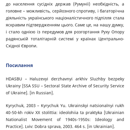
до населення сусідніх держав (Румунії) необхідність, а
головне – можливість, серйозного спротиву, і багаторічна
діяльність українського націоналістичного підпілля стала
яскравим підтвердженням цього. Саме це, на нашу думку,
і стало однією із передумов для розгортання Руху Опору
радянській тоталітарній системі у країнах Центрально-
Східної Європи.
Посилання
HDASBU – Haluzevyi derzhavnyi arkhiv Sluzhby bezpeky
Ukrainy [SSA SSU – Sectoral State Archive of Security Service
of Ukraine]. [in Russian].
Kyrychuk, 2003 – Kyrychuk Yu. Ukrainskyi natsionalnyi rukh
40-50-kh rokiv XX stolittia: ideolohiia ta praktyka [Ukrainian
Nationalist Movement of 1940s-1950s: Ideology and
Practice]. Lviv: Dobra sprava, 2003. 464 s. [in Ukrainian].