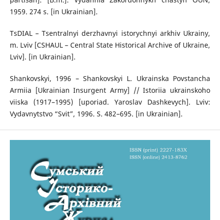
1959. 274 s. [in Ukrainian].
TsDIAL – Tsentralnyi derzhavnyi istorychnyi arkhiv Ukrainy,
m. Lviv [CSHAUL – Central State Historical Archive of Ukraine,
Lviv]. [in Ukrainian].
Shankovskyi, 1996 – Shankovskyi L. Ukrainska Povstancha
Armiia [Ukrainian Insurgent Army] // Istoriia ukrainskoho
viiska (1917–1995) [uporiad. Yaroslav Dashkevych]. Lviv:
Vydavnytstvo “Svit”, 1996. S. 482–695. [in Ukrainian].