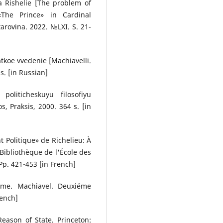
la Rіshelie [The problem of
«The Prince» in Cardinal
tarovina. 2022. №LXI. S. 21-
atkoe vvedenie [Machiavelli.
 s. [in Russian]
oliticheskuyu filosofiyu
s, Praksis, 2000. 364 s. [in
 Politique» de Richelieu: À
Bibliothèque de l'École des
 Pp. 421-453 [in French]
sme. Machiavel. Deuxiéme
rench]
eason of State. Princeton: