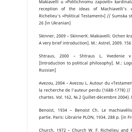
Makіavellі u «Polіtichnomu zapovіtі» kardina
reception of the ideas of Machiavelli's 
Richelieu's «Political Testament»] // Sumska s
26 [in Ukranian]
Skinner, 2009 – SkinnerK. Makiavelli. Ochen kr
A very brief introduction]. M.: Astrel, 2009. 156
Shtraus, 2000 – Shtraus L. Vvedenie v p
[Introduction to political philosophy]. M.: Logo
Russian]
Avezou, 2004 – Avezou L. Autour du «Testament
la recherche de l'auteur perdu (1688-1778) // 
chartes. Vol. 162, № 2 (juillet-décembre 2004).
Benoist, 1934 – Benoist Ch. Le machiavéli
partie. Paris: Librairie PLON, 1934. 288 p. [in F
Church, 1972 – Church W. F. Richelieu and R