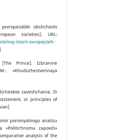
 yevropeiskikh obshchestv
opean societies]. URL:
telnoj-istorii-evropejskih-
]
 [The Prince]. Izbrannie
 M.: «Khudozhestvennaya
iticheskoe zaveshchanie, Ili
testament, or principles of
sian]
ymіr porіvnyalnogo analіzu
a «Polіtichnomu zapovіtі»
omparative analysis of the