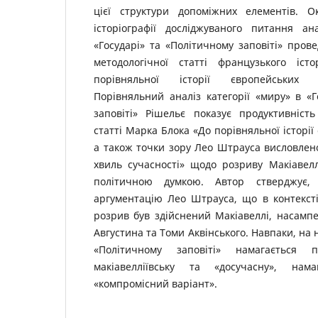
цієї структури допоміжних елементів.
історіографії досліджуваного питання ан
«Государі» та «Політичному заповіті» пров
методологічної статті французького іс
порівняльної історії європейських с
Порівняльний аналіз категорії «миру» в «Г
заповіті» Рішельє показує продуктивніст
статті Марка Блока «До порівняльної історії
а також точки зору Лео Штрауса висловлено
хвиль сучасності» щодо розриву Макіавелл
політичною думкою. Автор стверджує
аргументацію Лео Штрауса, що в контексті 
розрив був здійснений Макіавеллі, насампе
Августина та Томи Аквінського. Навпаки, на 
«Політичному заповіті» намагається п
макіавелліївську та «досучасну», нам
«компромісний варіант».