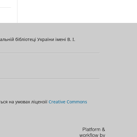
льній бібліотеці України імені В. І.
ться на умовах ліцензії
Creative Commons