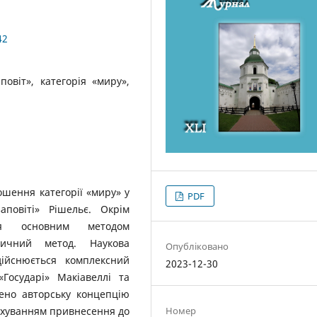
42
повіт», категорія «миру»,
ошення категорії «миру» у
PDF
аповіті» Рішельє. Окрім
ння основним методом
оричний метод. Наукова
Опубліковано
ійснюється комплексний
2023-12-30
«Государі» Макіавеллі та
лено авторську концепцію
рахуванням привнесення до
Номер