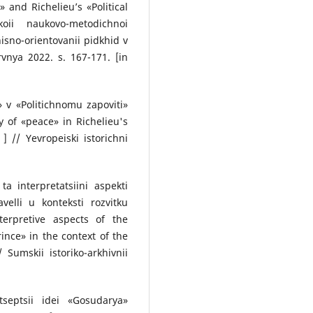
 and Richelieu’s «Political
koii naukovo-metodichnoi
іsno-orіentovanii pіdkhіd v
ervnya 2022. s. 167-171. [in
 v «Polіtichnomu zapovіtі»
y of «peace» in Richelieu's
 ] // Yevropeiskі іstorichnі
a іnterpretatsіinі aspekti
ellі u kontekstі rozvitku
terpretive aspects of the
rince» in the context of the
Sumskii іstoriko-arkhіvnii
septsіi іdei «Gosudarya»