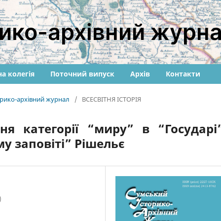
ико-архівний журн
а колегія
Поточний випуск
Архів
Контакти
торико-архівний журнал
/
ВСЕСВІТНЯ ІСТОРІЯ
ня категорії “миру” в “Государі
му заповіті” Рішельє
)