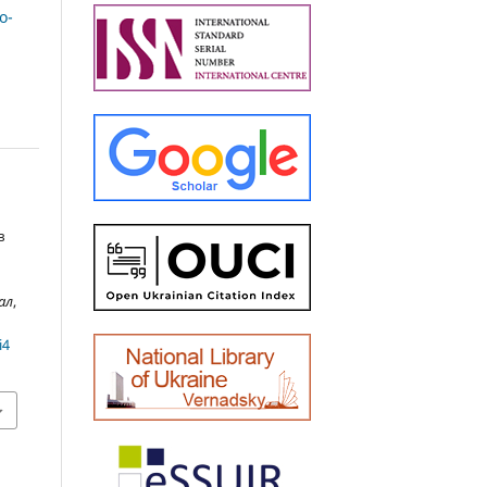
о-
в
ал
,
i4