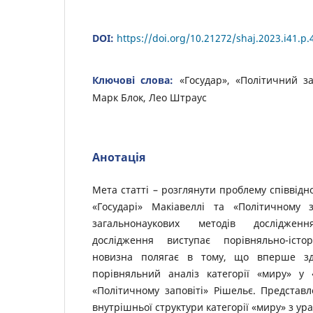
DOI:
https://doi.org/10.21272/shaj.2023.i41.p.
Ключові слова:
«Государ», «Політичний за
Марк Блок, Лео Штраус
Анотація
Мета статті – розглянути проблему співвідн
«Государі» Макіавеллі та «Політичному з
загальнонаукових методів дослідже
дослідження виступає порівняльно-іст
новизна полягає в тому, що вперше зд
порівняльний аналіз категорії «миру» у 
«Політичному заповіті» Рішельє. Представ
внутрішньої структури категорії «миру» з у