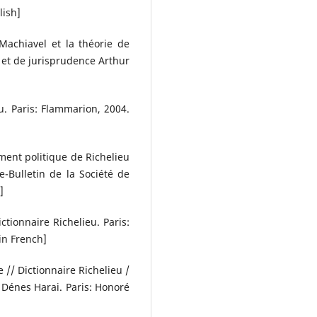
lish]
Machiavel et la théorie de
t et de jurisprudence Arthur
u. Paris: Flammarion, 2004.
ment politique de Richelieu
e-Bulletin de la Société de
]
tionnaire Richelieu. Paris:
in French]
 // Dictionnaire Richelieu /
 Dénes Harai. Paris: Honoré