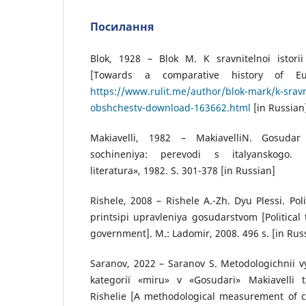
Посилання
Blok, 1928 – Blok M. K sravnitelnoi istorii
[Towards a comparative history of Eur
https://www.rulit.me/author/blok-mark/k-sravni
obshchestv-download-163662.html
[in Russian
Makiavelli, 1982 – MakiavelliN. Gosudar
sochineniya: perevodi s italyanskogo.
literatura», 1982. S. 301-378 [in Russian]
Rishele, 2008 – Rishele A.-Zh. Dyu Plessi. Pol
printsipi upravleniya gosudarstvom [Political 
government]. M.: Ladomir, 2008. 496 s. [in Rus
Saranov, 2022 – Saranov S. Metodologіchnii v
kategorії «miru» v «Gosudarі» Makіavellі t
Rіshelie [A methodological measurement of c