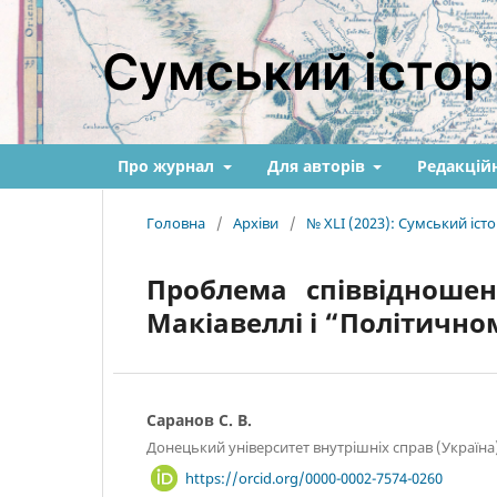
Сумський істор
Про журнал
Для авторів
Редакційн
Головна
/
Архіви
/
№ XLI (2023): Сумський іс
Проблема співвідношен
Макіавеллі і “Політично
Саранов С. В.
Донецький університет внутрішніх справ (Україна
https://orcid.org/0000-0002-7574-0260