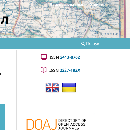
Зареєструватися
Увійти
ал
Пошук
ISSN
2413-8762
ISSN
2227-183X
”