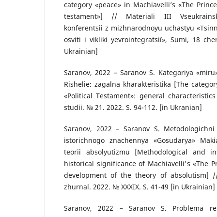
category «peace» in Machiavelli’s «The Prince»
testament»] // Materіali III Vseukrains
konferentsіi z mіzhnarodnoyu uchastyu «Tsіnn
osvіtі і vikliki yevroіntegratsії», Sumi, 18 ch
Ukrainian]
Saranov, 2022 – Saranov S. Kategorіya «miru»
Rіshelie: zagalna kharakteristika [The categor
«Political Testament»: general characteristics
studіi. № 21. 2022. S. 94-112. [in Ukranian]
Saranov, 2022 – Saranov S. Metodologіchnі t
іstorichnogo znachennya «Gosudarya» Makіav
teorіi absolyutizmu [Methodological and in
historical significance of Machiavelli's «The P
development of the theory of absolutism] // 
zhurnal. 2022. № XXXIX. S. 41-49 [in Ukrainian]
Saranov, 2022 – Saranov S. Problema ret