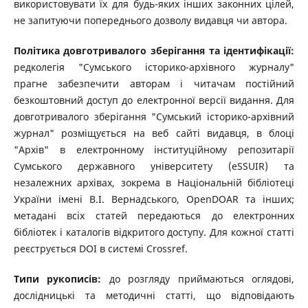
використовувати їх для будь-яких інших законних цілей,
не запитуючи попереднього дозволу видавця чи автора.
Політика довготривалого зберігання та ідентифікації:
редколегія "Сумського історико-архівного журналу"
прагне забезпечити авторам і читачам постійний
безкоштовний доступ до електронної версії видання. Для
довготривалого зберігання "Сумський історико-архівний
журнал" розміщується на веб сайті видавця, в блоці
"Архів" в електронному інституційному репозитарії
Сумського державного університету (eSSUIR) та
незалежних архівах, зокрема в Національній бібліотеці
України імені В.І. Вернадського, OpenDOAR та інших;
метадані всіх статей передаються до електронних
бібліотек і каталогів відкритого доступу. Для кожної статті
реєструється DOI в системі Crossref.
Типи рукописів:
до розгляду приймаються оглядові,
дослідницькі та методичні статті, що відповідають