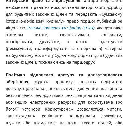
Авторське право та ліцензування:
автори зберігають
необмежені права на використання авторського доробку
для будь-яких законних цілей та передають «Сумському
історико-архівному журналу» право першої публікації за
ліцензією
Creative
Commons
Attribution (СС-BY)
, яка дозволяє
читачам читати, завантажувати, копіювати,
поширювати, друкувати, а також адаптувати
(реміксувати, трансформувати та створювати) матеріал
на будь-якому носії чи у будь-якому форматі для будь-яких
законних цілей, посилаючись на першодрук.
Політика відкритого доступу та довготривалого
зберігання:
журнал практикує політику відкритого
доступу, що означає, що весь вміст доступний постійно та
безкоштовно, без додаткової реєстрації на сайті видання
або інших електронних ресурсах для користувача або
його/її установи. Користувачам дозволяється читати,
завантажувати, копіювати, поширювати, друкувати,
шукати або посилатися на повні тексти статей, або