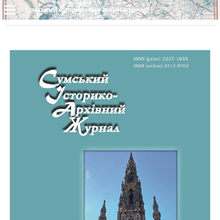
Сумський історико-архівний журнал