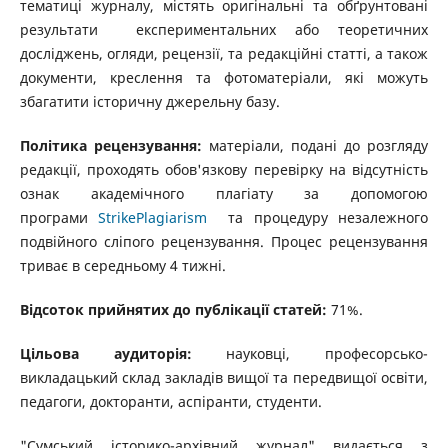
тематиці журналу, містять оригінальні та обґрунтовані
результати експериментальних або теоретичних
досліджень, огляди, рецензії, та редакційні статті, а також
документи, креслення та фотоматеріали, які можуть
збагатити історичну джерельну базу.
Політика рецензування:
матеріали, подані до розгляду
редакції, проходять обов'язкову перевірку на відсутність
ознак академічного плагіату за допомогою
програми
StrikePlagiarism
та процедуру незалежного
подвійного сліпого рецензування. Процес рецензування
триває в середньому 4 тижні.
Відсоток прийнятих до публікації статей:
71%.
Цільова аудиторія:
науковці, професорсько-
викладацький склад закладів вищої та передвищої освіти,
педагоги, докторанти, аспіранти, студенти.
"Сумський історико-архівний журнал" видається з