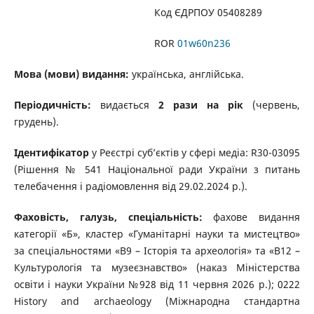
Код ЄДРПОУ 05408289
ROR
01w60n236
Мова (мови) видання:
українська, англійська.
Періодичність:
видається
2 рази на рік
(червень,
грудень).
Ідентифікатор
у Реєстрі суб’єктів у сфері медіа: R30-03095
(Рішення № 541 Національної ради України з питань
телебачення і радіомовлення від 29.02.2024 р.).
Фаховість, галузь, спеціальність:
фахове видання
категорії «Б», кластер «Гуманітарні науки та мистецтво»
за спеціальностями «B9 – Історія та археологія» та «В12 –
Культурологія та музеєзнавство» (наказ Міністерства
освіти і науки України №928 від 11 червня 2026 р.); 0222
History and archaeology (Міжнародна стандартна