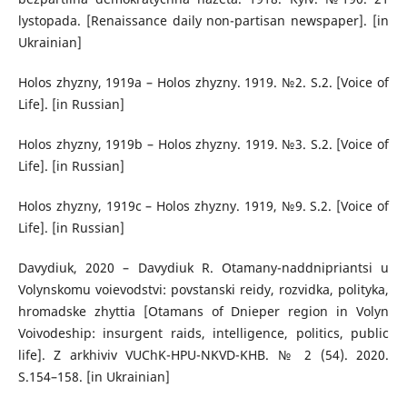
lystopada. [Renaissance daily non-partisan newspaper]. [in
Ukrainian]
Holos zhyzny, 1919a – Holos zhyzny. 1919. №2. S.2. [Voice of
Life]. [in Russian]
Holos zhyzny, 1919b – Holos zhyzny. 1919. №3. S.2. [Voice of
Life]. [in Russian]
Holos zhyzny, 1919c – Holos zhyzny. 1919, №9. S.2. [Voice of
Life]. [in Russian]
Davydiuk, 2020 – Davydiuk R. Otamany-naddnipriantsi u
Volynskomu voievodstvi: povstanski reidy, rozvidka, polityka,
hromadske zhyttia [Otamans of Dnieper region in Volyn
Voivodeship: insurgent raids, intelligence, politics, public
life]. Z arkhiviv VUChK-HPU-NKVD-KHB. № 2 (54). 2020.
S.154–158. [in Ukrainian]