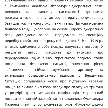
урахуванням об’єктивних історичних закономірностей та
з критичним аналізом літературно-джерельної бази.
Використання принципу системності дозволило
врахувати всю наявну автору літературно-джерельну
базу для комплексного охоплення теми. Наукова новизна
полягає в тому, що вперше на основі широкої джерельної
бази досліджено основні передумови та специфіку
перебігу єврейського погрому в Бердичеві 5 січня 1919 р.,
а також здійснена спроба пошуку винуватців погрому. У
результаті автор приходить до висновку, що
передумовами здійсненню єврейського погрому стали
погіршення безпекової ситуації, зниження рівня
забезпечення військовослужбовців гарнізону та
активізація більшовицького підпілля у Бердичеві.
Ситуацію погіршували чутки про підтримку євреями
німців та вимога військової влади про сплату контрибуції
у розмірі трьох мільйонів карбованців. Єврейський
погром вчинив військовий загін полковника Олександра
Палієнка, який підпорядковувався голові «Головної слідчої