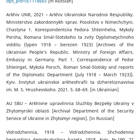
dps_pid=IE1118665
[in Russian]
Arkhiv UNR, 2021 – Arkhiv Ukrainskoi Narodnoi Respubliky.
Ministerstvo zakordonnykh sprav. Posolstvo v Nimechchyni.
Chastyna 1. Korespondentsiia Fedora Shteinhelia, Mykoly
Porsha, Romana Smal-Stotskoho ta zvity Dyplomatychnoho
viddilu (lypen 1918 – berezen 1923) [Archives of the
Ukrainian People’s Republic. Ministry of Foreign Affairs.
Embassy in Germany. Part 1. Correspondence of Fedor
Shteingel, Mykola Porsch, Roman Smal-Stotsky and reports
of the Diplomatic Department (July 1918 – March 1923)].
Kyiv. Instytut ukrainskoi arkheohrafii ta dzhereloznavstva
im. M. S. Hrushevskoho. 2021. S. 68–69. [in Ukrainian]
AU SBU – Arkhivne upravlinnia Sluzhby Bezpeky Ukrainy v
Zhytomyrskii oblasti [Archival Department of the Security
Service of Ukraine in Zhytomyr region]. [in Russian]
Vidrodzhennia, 1918 – Vidrodzhennia. Shchodenna
bezpartiina demokratychna hazeta. 1918. Kyiv. №190. 21