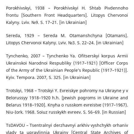
Porokhivskyi, 1938 – Porokhivskyi H. Shtab Pivdennoho
frontu [Southern Front Headquarters]. Litopys Chervonoi
Kalyny. Lviv. №9. S. 17–21. [in Ukrainian]
Sereda, 1929 – Sereda M. Otamanshchyna [Otamans].
Litopys Chervonoi Kalyny. Lviv. №3. S. 22–24. [in Ukrainian]
Tynchenko, 2007 – Tynchenko Ya. Ofitserskyi korpus Armii
Ukrainskoi Narodnoi Respubliky (1917–1921) [Officer Corps
of the Army of the Ukrainian People’s Republic (1917–1921)].
Kyiv. Tempora. 2007, S. 325. [in Ukrainian]
Trotskyi, 1968 – Trotskyi Y. Evreiskye pohromy na Ukrayne y v
Belorussyy 1918–1920 h.h. [Jewish pogroms in Ukraine and
Belarus 1918–1920]. Knyha o russkom evreistve (1917–1967).
Niu-Iork. 1968. Soiuz russkykh evreev. S. 56–69. [in Russian]
TsDAVOU – Tsentralnyi derzhavnyi arkhiv vyshchykh orhaniv
vlady ta upravlinnia Ukrainy [Central State Archives of