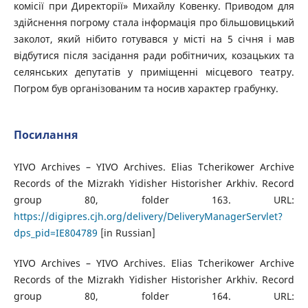
комісії при Директорії» Михайлу Ковенку. Приводом для
здійснення погрому стала інформація про більшовицький
заколот, який нібито готувався у місті на 5 січня і мав
відбутися після засідання ради робітничих, козацьких та
селянських депутатів у приміщенні місцевого театру.
Погром був організованим та носив характер грабунку.
Посилання
YIVO Archives – YIVO Archives. Elias Tcherikower Archive
Records of the Mizrakh Yidisher Historisher Arkhiv. Record
group 80, folder 163. URL:
https://digipres.cjh.org/delivery/DeliveryManagerServlet?
dps_pid=IE804789
[in Russian]
YIVO Archives – YIVO Archives. Elias Tcherikower Archive
Records of the Mizrakh Yidisher Historisher Arkhiv. Record
group 80, folder 164. URL: