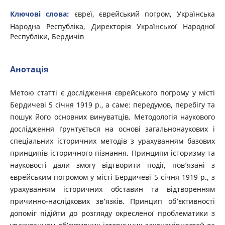
Ключові слова:
євреї, єврейський погром, Українська
Народна Республіка, Директорія Української Народної
Республіки, Бердичів
Анотація
Метою статті є дослідження єврейського погрому у місті
Бердичеві 5 січня 1919 р., а саме: передумов, перебігу та
пошук його основних винуватців. Методологія наукового
дослідження ґрунтується на основі загальнонаукових і
спеціальних історичних методів з урахуванням базових
принципів історичного пізнання. Принципи історизму та
науковості дали змогу відтворити події, пов’язані з
єврейським погромом у місті Бердичеві 5 січня 1919 р., з
урахуванням історичних обставин та відтворенням
причинно-наслідкових зв’язків. Принцип об’єктивності
допоміг підійти до розгляду окресленої проблематики з