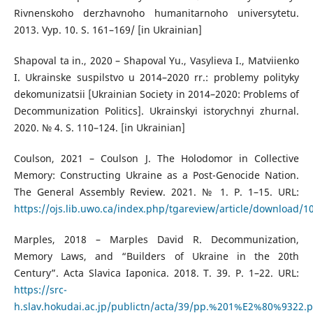
Rivnenskoho derzhavnoho humanitarnoho universytetu.
2013. Vyp. 10. S. 161–169/ [in Ukrainian]
Shapoval ta in., 2020 – Shapoval Yu., Vasylieva I., Matviienko
I. Ukrainske suspilstvo u 2014–2020 rr.: problemy polityky
dekomunizatsii [Ukrainian Society in 2014–2020: Problems of
Decommunization Politics]. Ukrainskyi istorychnyi zhurnal.
2020. № 4. S. 110–124. [in Ukrainian]
Coulson, 2021 – Coulson J. The Holodomor in Collective
Memory: Constructing Ukraine as a Post-Genocide Nation.
The General Assembly Review. 2021. № 1. Р. 1–15. URL:
https://ojs.lib.uwo.ca/index.php/tgareview/article/download/
Marples, 2018 – Marples David R. Decommunization,
Memory Laws, and “Builders of Ukraine in the 20th
Century”. Acta Slavica Iaponica. 2018. T. 39. Р. 1–22. URL:
https://src-
h.slav.hokudai.ac.jp/publictn/acta/39/pp.%201%E2%80%9322.p