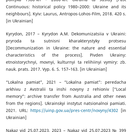
Continuous: historical policy 1980–2000: Ukraine and its
neighbours]. Kyiv: Laurus, Antropos-Lohos-Film, 2018. 420 s.
[in Ukrainian]
Kyrydon, 2017 – Kyrydon A.M. Dekomunizatsiia v Ukraini:
pryroda ta sutnisni kharakterystyky protsesu
[Decommunization in Ukraine: the nature and essential
characteristics of the process]. Pivden Ukrainy:
etnoistorychnyi, movnyi, kulturnyi ta relihiinyi vymiry: zb.
nauk. prats. 2017. Vyp. 6. S. 157–163. [in Ukrainian]
“Lokalna pamiat”, 2021 – “Lokalna pamiat”: peredacha
arkhivu z Avstralii ta inshi novyny z rehioniv [“Local
memory”: archive transfer from Australia and other news
from the regions]. Ukrainskyi instytut natsionalnoi pamiati.
2021. URL:
https://uinp.gov.ua/pres-centr/novyny/4302
[in
Ukrainian]
Nakaz vid 25.07.2023, 2023 – Nakaz vid 25.07.2023 № 399