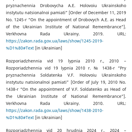
pryznachennia Drobovycha A.E. Holovoiu Ukrainskoho
instytutu natsionalnoi pamiati” [Order of December 11, 2019
No. 1245-r “On the appointment of Drobovych A.E. as Head
of the Ukrainian Institute of National Remembrance”].
Verkhovna Rada Ukrainy. 2019. URL:
https://zakon.rada.gov.ua/laws/show/1245-2019-
%D1%80#Text
[in Ukrainian]
Rozporiadzhennia vid 19 lypnia 2010 r., 2010 –
Rozporiadzhennia vid 19 lypnia 2010 r. № 1438-r “Pry
pryznachennia Soldatenka V.F. Holovoiu Ukrainskoho
instytutu natsionalnoi pamiati” [Order of July 19, 2010 No.
1438-r “On the appointment of V.F. Soldatenko as Head of
the Ukrainian Institute of National Remembrance”].
Verkhovna Rada Ukrainy. 2010. URL:
https://zakon.rada.gov.ua/laws/show/1438-2010-
%D1%80#Text
[in Ukrainian]
Rozporiadzhennia vid 20 hrudnia 2024 r., 2024 –