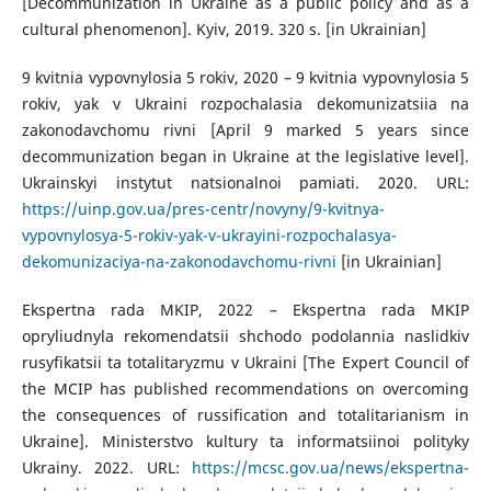
[Decommunization in Ukraine as a public policy and as a
cultural phenomenon]. Kyiv, 2019. 320 s. [in Ukrainian]
9 kvitnia vypovnylosia 5 rokiv, 2020 – 9 kvitnia vypovnylosia 5
rokiv, yak v Ukraini rozpochalasia dekomunizatsiia na
zakonodavchomu rivni [April 9 marked 5 years since
decommunization began in Ukraine at the legislative level].
Ukrainskyi instytut natsionalnoi pamiati. 2020. URL:
https://uinp.gov.ua/pres-centr/novyny/9-kvitnya-
vypovnylosya-5-rokiv-yak-v-ukrayini-rozpochalasya-
dekomunizaciya-na-zakonodavchomu-rivni
[in Ukrainian]
Ekspertna rada MKIP, 2022 – Ekspertna rada MKIP
opryliudnyla rekomendatsii shchodo podolannia naslidkiv
rusyfikatsii ta totalitaryzmu v Ukraini [The Expert Council of
the MCIP has published recommendations on overcoming
the consequences of russification and totalitarianism in
Ukraine]. Ministerstvo kultury ta informatsiinoi polityky
Ukrainy. 2022. URL:
https://mcsc.gov.ua/news/ekspertna-