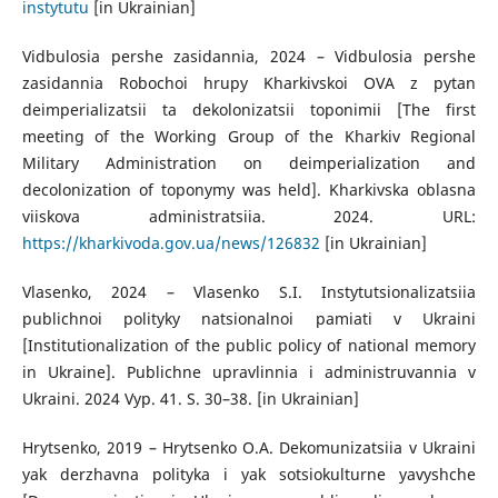
instytutu
[in Ukrainian]
Vidbulosia pershe zasidannia, 2024 – Vidbulosia pershe
zasidannia Robochoi hrupy Kharkivskoi OVA z pytan
deimperializatsii ta dekolonizatsii toponimii [The first
meeting of the Working Group of the Kharkiv Regional
Military Administration on deimperialization and
decolonization of toponymy was held]. Kharkivska oblasna
viiskova administratsiia. 2024. URL:
https://kharkivoda.gov.ua/news/126832
[in Ukrainian]
Vlasenko, 2024 – Vlasenko S.I. Instytutsionalizatsiia
publichnoi polityky natsionalnoi pamiati v Ukraini
[Institutionalization of the public policy of national memory
in Ukraine]. Publichne upravlinnia i administruvannia v
Ukraini. 2024 Vyp. 41. S. 30–38. [in Ukrainian]
Hrytsenko, 2019 – Hrytsenko O.A. Dekomunizatsiia v Ukraini
yak derzhavna polityka i yak sotsiokulturne yavyshche