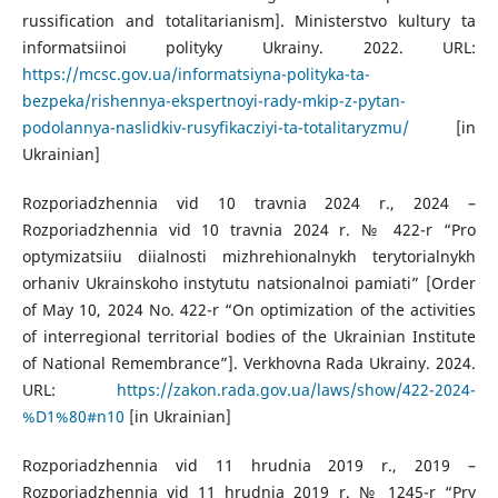
russification and totalitarianism]. Ministerstvo kultury ta
informatsiinoi polityky Ukrainy. 2022. URL:
https://mcsc.gov.ua/informatsiyna-polityka-ta-
bezpeka/rishennya-ekspertnoyi-rady-mkip-z-pytan-
podolannya-naslidkiv-rusyfikacziyi-ta-totalitaryzmu/
[in
Ukrainian]
Rozporiadzhennia vid 10 travnia 2024 r., 2024 –
Rozporiadzhennia vid 10 travnia 2024 r. № 422-r “Pro
optymizatsiiu diialnosti mizhrehionalnykh terytorialnykh
orhaniv Ukrainskoho instytutu natsionalnoi pamiati” [Order
of May 10, 2024 No. 422-r “On optimization of the activities
of interregional territorial bodies of the Ukrainian Institute
of National Remembrance”]. Verkhovna Rada Ukrainy. 2024.
URL:
https://zakon.rada.gov.ua/laws/show/422-2024-
%D1%80#n10
[in Ukrainian]
Rozporiadzhennia vid 11 hrudnia 2019 r., 2019 –
Rozporiadzhennia vid 11 hrudnia 2019 r. № 1245-r “Pry