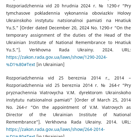
Rozporiadzhennia vid 20 hrudnia 2024 r. № 1290-r “Pry
tymchasove pokladennia vykonannia oboviazkiv Holovy
Ukrainskoho instytutu natsionalnoi pamiati na Hnatiuk
Yu.S.” [Order dated December 20, 2024 No. 1290-r “On the
temporary assignment of the duties of the Head of the
Ukrainian Institute of National Remembrance to Hnatiuk
Yu.S.”]. Verkhovna Rada Ukrainy. 2024. URL:
https://zakon.rada.gov.ua/laws/show/1290-2024-
%D1%80#Text
[in Ukrainian]
Rozporiadzhennia vid 25 bereznia 2014 r., 2014 –
Rozporiadzhennia vid 25 bereznia 2014 r. № 264-r “Pry
pryznachennia Viatrovycha V.M. dyrektorom Ukrainskoho
instytutu natsionalnoi pamiati” [Order of March 25, 2014
No. 264-r “On the appointment of V.M. Viatrovych as
Director of the Ukrainian Institute of National
Remembrance”]. Verkhovna Rada Ukrainy. 2014. URL:
https://zakon.rada.gov.ua/laws/show/264-2014-
%D1%80#Text
[in Ukrainian]