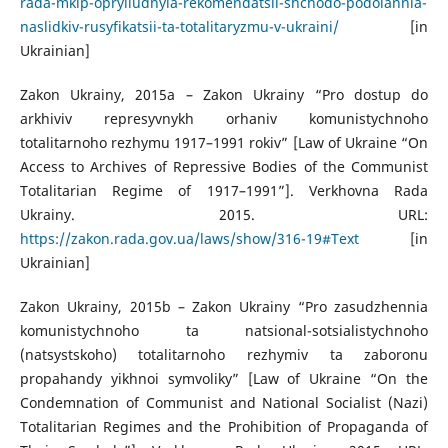
rada-mkip-opryliudnyla-rekomendatsii-shchodo-podolannia-
naslidkiv-rusyfikatsii-ta-totalitaryzmu-v-ukraini/
[in
Ukrainian]
Zakon Ukrainy, 2015a – Zakon Ukrainy “Pro dostup do
arkhiviv represyvnykh orhaniv komunistychnoho
totalitarnoho rezhymu 1917–1991 rokiv” [Law of Ukraine “On
Access to Archives of Repressive Bodies of the Communist
Totalitarian Regime of 1917–1991”]. Verkhovna Rada
Ukrainy. 2015. URL:
https://zakon.rada.gov.ua/laws/show/316-19#Text
[in
Ukrainian]
Zakon Ukrainy, 2015b – Zakon Ukrainy “Pro zasudzhennia
komunistychnoho ta natsional-sotsialistychnoho
(natsystskoho) totalitarnoho rezhymiv ta zaboronu
propahandy yikhnoi symvoliky” [Law of Ukraine “On the
Condemnation of Communist and National Socialist (Nazi)
Totalitarian Regimes and the Prohibition of Propaganda of