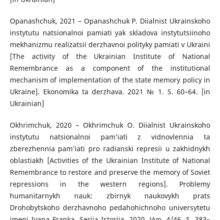
Opanashchuk, 2021 – Opanashchuk P. Diialnist Ukrainskoho
instytutu natsionalnoi pamiati yak skladova instytutsiinoho
mekhanizmu realizatsii derzhavnoi polityky pamiati v Ukraini
[The activity of the Ukrainian Institute of National
Remembrance as a component of the institutional
mechanism of implementation of the state memory policy in
Ukraine]. Ekonomika ta derzhava. 2021 № 1. S. 60–64. [in
Ukrainian]
Okhrimchuk, 2020 – Okhrimchuk O. Diialnist Ukrainskoho
instytutu natsionalnoi pam՚iati z vidnovlennia ta
zberezhennia pam՚iati pro radianski represii u zakhidnykh
oblastiakh [Activities of the Ukrainian Institute of National
Remembrance to restore and preserve the memory of Soviet
repressions in the western regions]. Problemy
humanitarnykh nauk: zbirnyk naukovykh prats
Drohobytskoho derzhavnoho pedahohichnoho universytetu
imeni Ivana Franka. Seriia Istoriia. 2020. Vyp. 4/46. S. 383–