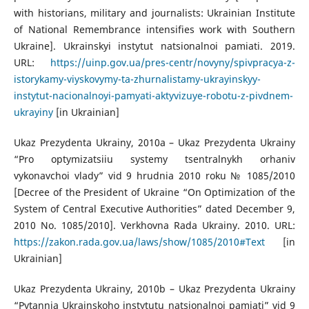
with historians, military and journalists: Ukrainian Institute
of National Remembrance intensifies work with Southern
Ukraine]. Ukrainskyi instytut natsionalnoi pamiati. 2019.
URL:
https://uinp.gov.ua/pres-centr/novyny/spivpracya-z-
istorykamy-viyskovymy-ta-zhurnalistamy-ukrayinskyy-
instytut-nacionalnoyi-pamyati-aktyvizuye-robotu-z-pivdnem-
ukrayiny
[in Ukrainian]
Ukaz Prezydenta Ukrainy, 2010a – Ukaz Prezydenta Ukrainy
“Pro optymizatsiiu systemy tsentralnykh orhaniv
vykonavchoi vlady” vid 9 hrudnia 2010 roku № 1085/2010
[Decree of the President of Ukraine “On Optimization of the
System of Central Executive Authorities” dated December 9,
2010 No. 1085/2010]. Verkhovna Rada Ukrainy. 2010. URL:
https://zakon.rada.gov.ua/laws/show/1085/2010#Text
[in
Ukrainian]
Ukaz Prezydenta Ukrainy, 2010b – Ukaz Prezydenta Ukrainy
“Pytannia Ukrainskoho instytutu natsionalnoi pamiati” vid 9