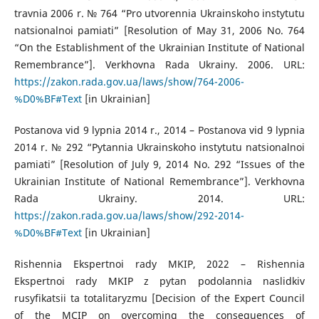
travnia 2006 r. № 764 “Pro utvorennia Ukrainskoho instytutu
natsionalnoi pamiati” [Resolution of May 31, 2006 No. 764
“On the Establishment of the Ukrainian Institute of National
Remembrance”]. Verkhovna Rada Ukrainy. 2006. URL:
https://zakon.rada.gov.ua/laws/show/764-2006-
%D0%BF#Text
[in Ukrainian]
Postanova vid 9 lypnia 2014 r., 2014 – Postanova vid 9 lypnia
2014 r. № 292 “Pytannia Ukrainskoho instytutu natsionalnoi
pamiati” [Resolution of July 9, 2014 No. 292 “Issues of the
Ukrainian Institute of National Remembrance”]. Verkhovna
Rada Ukrainy. 2014. URL:
https://zakon.rada.gov.ua/laws/show/292-2014-
%D0%BF#Text
[in Ukrainian]
Rishennia Ekspertnoi rady MKIP, 2022 – Rishennia
Ekspertnoi rady MKIP z pytan podolannia naslidkiv
rusyfikatsii ta totalitaryzmu [Decision of the Expert Council
of the MCIP on overcoming the consequences of