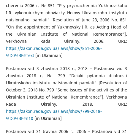
chervnia 2006 r. № 851 “Pry pryznachennia Yukhnovskoho
I.R. vykonuiuchym oboviazky Holovy Ukrainskoho instytutu
natsionalnoi pamiati” [Resolution of June 23, 2006 No. 851
“On the appointment of Yukhnovsky I.R. as Acting Head of
the Ukrainian Institute of National Remembrance”].
Verkhovna Rada Ukrainy. 2006. URL:
https://zakon.rada.gov.ua/laws/show/851-2006-
%D0%BF#Text
[in Ukrainian]
Postanova vid 3 zhovtnia 2018 r., 2018 – Postanova vid 3
zhovtnia 2018 r. № 799 “Deiaki pytannia diialnosti
Ukrainskoho instytutu natsionalnoi pamiati” [Resolution of
October 3, 2018 No. 799 “Some issues of the activities of the
Ukrainian Institute of National Remembrance”]. Verkhovna
Rada Ukrainy. 2018. URL:
https://zakon.rada.gov.ua/laws/show/799-2018-
%D0%BF#n10
[in Ukrainian]
Postanova vid 31 travnia 2006 r., 2006 – Postanova vid 31