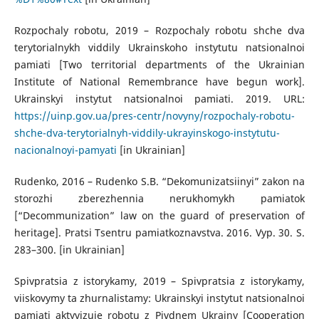
Rozpochaly robotu, 2019 – Rozpochaly robotu shche dva
terytorialnykh viddily Ukrainskoho instytutu natsionalnoi
pamiati [Two territorial departments of the Ukrainian
Institute of National Remembrance have begun work].
Ukrainskyi instytut natsionalnoi pamiati. 2019. URL:
https://uinp.gov.ua/pres-centr/novyny/rozpochaly-robotu-
shche-dva-terytorialnyh-viddily-ukrayinskogo-instytutu-
nacionalnoyi-pamyati
[in Ukrainian]
Rudenko, 2016 – Rudenko S.B. “Dekomunizatsiinyi” zakon na
storozhi zberezhennia nerukhomykh pamiatok
[“Decommunization” law on the guard of preservation of
heritage]. Pratsi Tsentru pamiatkoznavstva. 2016. Vyp. 30. S.
283–300. [in Ukrainian]
Spivpratsia z istorykamy, 2019 – Spivpratsia z istorykamy,
viiskovymy ta zhurnalistamy: Ukrainskyi instytut natsionalnoi
pamiati aktyvizuie robotu z Pivdnem Ukrainy [Cooperation