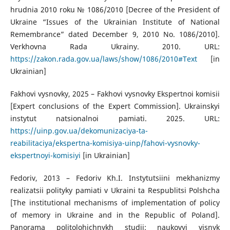
hrudnia 2010 roku № 1086/2010 [Decree of the President of
Ukraine “Issues of the Ukrainian Institute of National
Remembrance” dated December 9, 2010 No. 1086/2010].
Verkhovna Rada Ukrainy. 2010. URL:
https://zakon.rada.gov.ua/laws/show/1086/2010#Text
[in
Ukrainian]
Fakhovi vysnovky, 2025 – Fakhovi vysnovky Ekspertnoi komisii
[Expert conclusions of the Expert Commission]. Ukrainskyi
instytut natsionalnoi pamiati. 2025. URL:
https://uinp.gov.ua/dekomunizaciya-ta-
reabilitaciya/ekspertna-komisiya-uinp/fahovi-vysnovky-
ekspertnoyi-komisiyi
[in Ukrainian]
Fedoriv, 2013 – Fedoriv Kh.I. Instytutsiini mekhanizmy
realizatsii polityky pamiati v Ukraini ta Respublitsi Polshcha
[The institutional mechanisms of implementation of policy
of memory in Ukraine and in the Republic of Poland].
Panorama politolohichnykh studii: naukovyi visnyk