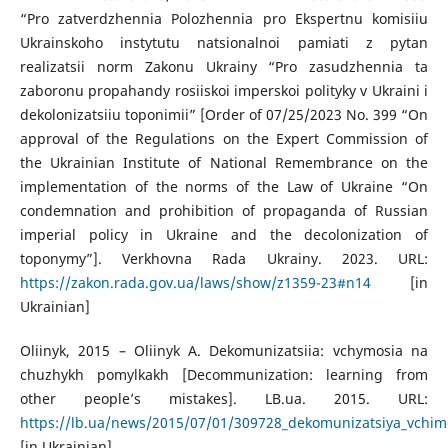
“Pro zatverdzhennia Polozhennia pro Ekspertnu komisiiu
Ukrainskoho instytutu natsionalnoi pamiati z pytan
realizatsii norm Zakonu Ukrainy “Pro zasudzhennia ta
zaboronu propahandy rosiiskoi imperskoi polityky v Ukraini i
dekolonizatsiiu toponimii” [Order of 07/25/2023 No. 399 “On
approval of the Regulations on the Expert Commission of
the Ukrainian Institute of National Remembrance on the
implementation of the norms of the Law of Ukraine “On
condemnation and prohibition of propaganda of Russian
imperial policy in Ukraine and the decolonization of
toponymy”]. Verkhovna Rada Ukrainy. 2023. URL:
https://zakon.rada.gov.ua/laws/show/z1359-23#n14
[in
Ukrainian]
Oliinyk, 2015 – Oliinyk A. Dekomunizatsiia: vchymosia na
chuzhykh pomylkakh [Decommunization: learning from
other people’s mistakes]. LB.ua. 2015. URL:
https://lb.ua/news/2015/07/01/309728_dekomunizatsiya_vchim
[in Ukrainian]