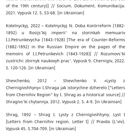
of the 19th century)] // Socium. Dokument. Komunikacija.
2021. Vypusk 12. S. 53-68. [in Ukrainian]
Kotelnyckyj, 2022 – Kotelnyckyj N. Doba Kontrreform (1882-
1892) u Rosijs'kij imperii' na storinkah memuariv
I.I.Petrunkevycha (1843-1928) [The era of Counter-Reforms
(1882-1892) in the Russian Empire on the pages of the
memoirs of I.I.Petrunkevich (1843-1928)] // Rozumovs'ki
zustrichi: zbirnyk naukovyh prac'. Vypusk 9. Chernigiv, 2022.
S. 120-126. [in Ukrainian]
Shevchenko, 2012 – Shevchenko V. «Lysty z
Chernigivshhyny» I.Shraga jak istorychne dzherelo ["Letters
from Chernihiv Region" by I. Shrag as a historical source] //
Shragivs'ki chytannja. 2012. Vypusk 2. S. 4-9. [in Ukrainian]
Shrag, 1892 – Shrag I. Lysty z Chernigivshhyny. Lyst I
[Letters from Chernihiv region. Letter I] // Pravda (L'viv).
Vypusk 45. S.704-709. [in Ukrainian]