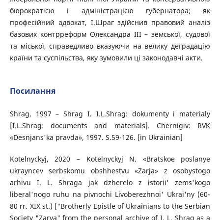
бюрократією і адміністрацією губернатора; як
професійний адвокат, І.Шраг здійснив правовий аналіз
базових контрреформ Олександра ІІІ – земської, судової
та міської, справедливо вказуючи на велику деградацію
країни та суспільства, яку зумовили ці законодавчі акти.
Посилання
Shrag, 1997 – Shrag I. I.L.Shrag: dokumenty i materialy
[I.L.Shrag: documents and materials]. Chernigiv: RVK
«Desnjans'ka pravda», 1997. S.59-126. [in Ukrainian]
Kotelnyckyj, 2020 – Kotelnyckyj N. «Bratskoe poslanye
ukrayncev serbskomu obshhestvu «Zarja» z osobystogo
arhivu I. L. Shraga jak dzherelo z istorii' zems'kogo
liberal'nogo ruhu na pivnochi Livoberezhnoi' Ukrai'ny (60-
80 rr. XIX st.) ["Brotherly Epistle of Ukrainians to the Serbian
Society "Zarya" from the personal archive of I. L. Shrag as a