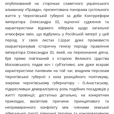
опублікований на сторінках славетного українського
альманаху «Правда», презентована панорама суспільного
життя у Чернігівській губернії за доби Контрреформ
імператора Олександра ІІІ, оціночні судження та
характеристики відомого ліберала щодо загальної
атмосфери змін, що відбулись у Російській імперії у цей
період. У своїх листах І.Шраг дуже промовисто
охарактеризував історичну генезу періоду правління
імператора Олександра ІІІ, який, на переконання діяча,
був прямо пов’язаний з історією Великого Царства
Московського; подав хоч і суб’єктивні, але дуже яскраві
характеристики панівним на той час владним персонам
Чернігівської губернії з кола реакційного політикуму,
зокрема чернігівському губернатору – О.Анастасьєву,
підкресливши деморалізуючу роль подібних посадовців у
житті провінції; достатньо детально, на конкретних
прикладах, висвітлив причини принципового та
непримиренного конфлікту між членами земської
ліберальної партії північної України та консервативною