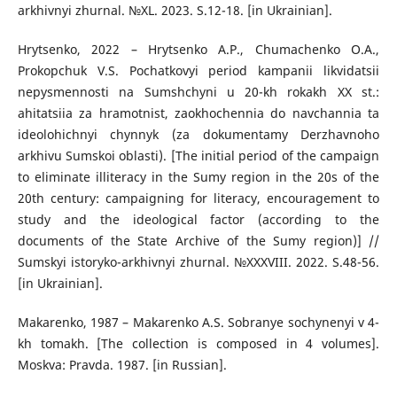
arkhivnyi zhurnal. №XL. 2023. S.12-18. [in Ukrainian].
Hrytsenko, 2022 – Hrytsenko A.P., Chumachenko O.A.,
Prokopchuk V.S. Pochatkovyi period kampanii likvidatsii
nepysmennosti na Sumshchyni u 20-kh rokakh XX st.:
ahitatsiia za hramotnist, zaokhochennia do navchannia ta
ideolohichnyi chynnyk (za dokumentamy Derzhavnoho
arkhivu Sumskoi oblasti). [The initial period of the campaign
to eliminate illiteracy in the Sumy region in the 20s of the
20th century: campaigning for literacy, encouragement to
study and the ideological factor (according to the
documents of the State Archive of the Sumy region)] //
Sumskyi istoryko-arkhivnyi zhurnal. №XXXVIII. 2022. S.48-56.
[in Ukrainian].
Makarenko, 1987 – Makarenko A.S. Sobranye sochynenyi v 4-
kh tomakh. [The collection is composed in 4 volumes].
Moskva: Pravda. 1987. [in Russian].