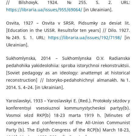
// Bilshovyk. 1924. №255. S. 2. URL:
https://libraria.ua/issues/955/69064/
[in Ukrainian].
Osvita, 1927 – Osvita v SRSR. Pidsumky za desiat lit.
[Education in the USSR. Resultsfor ten years] // Dilo. 1927.
№249. S. 1. URL:
https://libraria.ua/issues/192/7198/
[in
Ukrainian].
Sukhomlynska, 2014 – Sukhomlynska O.V. Radianska
pedahohika yakideolohiia: sproba istorychnoi rekonstruktsii.
[Soviet pedagogy as an ideology: anattempt at historical
reconstruction] // Istoryko-pedahohichnyi almanakh. №1.
2014. S. 4–24. [in Ukrainian].
Yaroslavskyi, 1933 – Yaroslavskyi E. (Red.). Protokoly s`ezdov y
konferentsyi vsesoiuznoi kommunystycheskoi partyy(b).
Vosmoi s`ezd RKP(b) 18-23 marta 1919 h. [Minutes of
congresses and conferences of the All-Union Communist
Party (b). The Eighth Congress of the RCP(b) March 18-23,