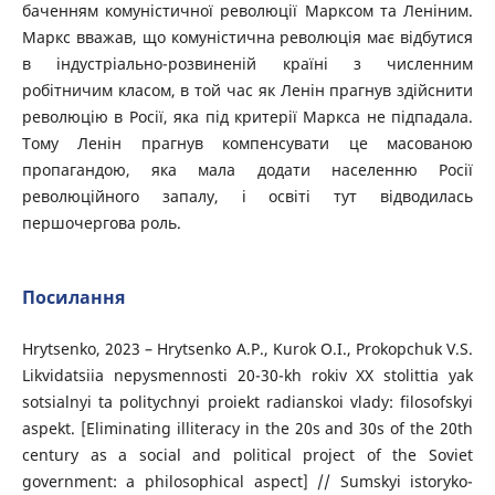
баченням комуністичної революції Марксом та Леніним.
Маркс вважав, що комуністична революція має відбутися
в індустріально-розвиненій країні з численним
робітничим класом, в той час як Ленін прагнув здійснити
революцію в Росії, яка під критерії Маркса не підпадала.
Тому Ленін прагнув компенсувати це масованою
пропагандою, яка мала додати населенню Росії
революційного запалу, і освіті тут відводилась
першочергова роль.
Посилання
Hrytsenko, 2023 – Hrytsenko A.P., Kurok O.I., Prokopchuk V.S.
Likvidatsiia nepysmennosti 20-30-kh rokiv XX stolittia yak
sotsialnyi ta politychnyi proiekt radianskoi vlady: filosofskyi
aspekt. [Eliminating illiteracy in the 20s and 30s of the 20th
century as a social and political project of the Soviet
government: a philosophical aspect] // Sumskyi istoryko-