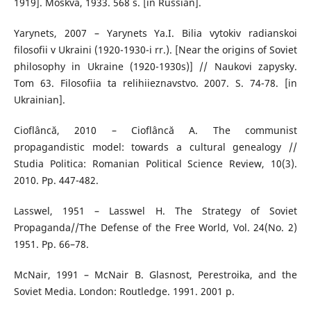
1919]. Moskva, 1933. 568 s. [in Russian].
Yarynets, 2007 – Yarynets Ya.I. Bilia vytokiv radianskoi
filosofii v Ukraini (1920-1930-i rr.). [Near the origins of Soviet
philosophy in Ukraine (1920-1930s)] // Naukovi zapysky.
Tom 63. Filosofiia ta relihiieznavstvo. 2007. S. 74-78. [in
Ukrainian].
Cioflâncă, 2010 – Cioflâncă A. The communist
propagandistic model: towards a cultural genealogy //
Studia Politica: Romanian Political Science Review, 10(3).
2010. Pp. 447-482.
Lasswel, 1951 – Lasswel H. The Strategy of Soviet
Propaganda//The Defense of the Free World, Vol. 24(No. 2)
1951. Pp. 66–78.
McNair, 1991 – McNair B. Glasnost, Perestroika, and the
Soviet Media. London: Routledge. 1991. 2001 p.