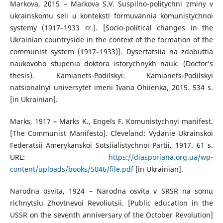
Markova, 2015 – Markova S.V. Suspilno-politychni zminy v
ukrainskomu seli u konteksti formuvannia komunistychnoi
systemy (1917–1933 rr.). [Socio-political changes in the
Ukrainian countryside in the context of the formation of the
communist system (1917–1933)]. Dysertatsiia na zdobuttia
naukovoho stupenia doktora istorychnykh nauk. (Doctor’s
thesis). Kamianets-Podilskyi: Kamianets-Podilskyi
natsionalnyi universytet imeni Ivana Ohiienka, 2015. 534 s.
[in Ukrainian].
Marks, 1917 – Marks K., Engels F. Komunistychnyi manifest.
[The Communist Manifesto]. Cleveland: Vydanie Ukrainskoi
Federatsii Amerykanskoi Sotsiialistychnoi Partii. 1917. 61 s.
URL:
https://diasporiana.org.ua/wp-
content/uploads/books/5046/file.pdf
[in Ukrainian].
Narodna osvita, 1924 – Narodna osvita v SRSR na somu
richnytsiu Zhovtnevoi Revoliutsii. [Public education in the
USSR on the seventh anniversary of the October Revolution]