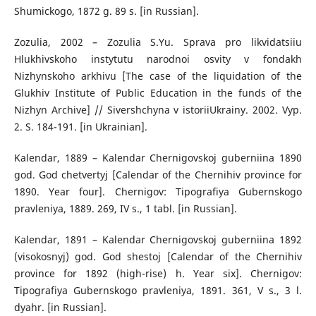
Shumickogo, 1872 g. 89 s. [in Russian].
Zozulia, 2002 – Zozulia S.Yu. Sprava pro likvidatsiiu
Hlukhivskoho instytutu narodnoi osvity v fondakh
Nizhynskoho arkhivu [The case of the liquidation of the
Glukhiv Institute of Public Education in the funds of the
Nizhyn Archive] // Sivershchyna v istoriiUkrainy. 2002. Vyp.
2. S. 184-191. [in Ukrainian].
Kalendar, 1889 – Kalendar Chernigovskoj guberniina 1890
god. God chetvertyj [Calendar of the Chernihiv province for
1890. Year four]. Chernigov: Tipografiya Gubernskogo
pravleniya, 1889. 269, IV s., 1 tabl. [in Russian].
Kalendar, 1891 – Kalendar Chernigovskoj guberniina 1892
(visokosnyj) god. God shestoj [Calendar of the Chernihiv
province for 1892 (high-rise) h. Year six]. Chernigov:
Tipografiya Gubernskogo pravleniya, 1891. 361, V s., 3 l.
dyahr. [in Russian].