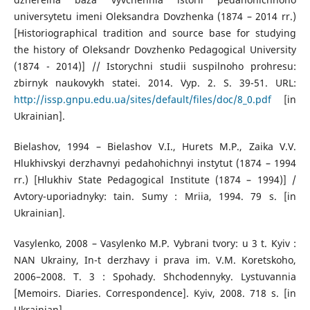
universytetu imeni Oleksandra Dovzhenka (1874 – 2014 rr.)
[Historiographical tradition and source base for studying
the history of Oleksandr Dovzhenko Pedagogical University
(1874 - 2014)] // Istorychni studii suspilnoho prohresu:
zbirnyk naukovykh statei. 2014. Vyp. 2. S. 39-51. URL:
http://issp.gnpu.edu.ua/sites/default/files/doc/8_0.pdf
[in
Ukrainian].
Bielashov, 1994 – Bielashov V.I., Hurets M.P., Zaika V.V.
Hlukhivskyi derzhavnyi pedahohichnyi instytut (1874 – 1994
rr.) [Hlukhiv State Pedagogical Institute (1874 – 1994)] /
Avtory-uporiadnyky: tain. Sumy : Mriia, 1994. 79 s. [in
Ukrainian].
Vasylenko, 2008 – Vasylenko M.P. Vybrani tvory: u 3 t. Kyiv :
NAN Ukrainy, In-t derzhavy i prava im. V.M. Koretskoho,
2006–2008. T. 3 : Spohady. Shchodennyky. Lystuvannia
[Memoirs. Diaries. Correspondence]. Kyiv, 2008. 718 s. [in
Ukrainian].