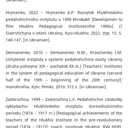
Hrytsenko, 2022 – Hrytsenko A.P. Rozvytok Hlukhivskoho
pedahohichnoho instytutu u 1990 khrokakh [Developmen to
fthe Hlukhiv Pedagogical Instituteinthe 1990s] //
Sivershchyna v istorii Ukrainy. Kyiv-Hlukhiv, 2022. Vyp. 15. S.
140-147. [in Ukrainian].
Demianenko, 2010 – Demianenko N.M., Kravchenko I.M.
Uchytelski instytuty v systemi pedahohichnoi osvity Ukrainy
(druha polovyna XIX – pochatok XX st.) [Teachers’ institutes
in the system of pedagogical education of Ukraine (second
half of the 19th – beginning of the 20th century)]:
monohrafiia. Kyiv: Feniks, 2010. 512 s. [in Ukrainian].
Zadorozhna, 1999 – Zadorozhna L.V. Pedahohichni zdobutky
vykladachiv Hlukhivskoho instytutu dorevoliutsiinoho
periodu (1874 – 1917 rr.) [Pedagogical achievements of the
teachers of the Hlukhiv Institute in the pre-revolutionary
period (1874 - 1917)]: navch. posibnyk. Hlukhiv: RVV HDPI,