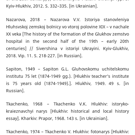
Kyiv-Hlukhiv, 2012. S. 332–335. [in Ukrainian].
Nazarova, 2018 – Nazarova V.V. Istoriya stanovleniya
Hluhsvskoj zemskoj bolnicy vo vtoroj polovine XIX – v nachale
XX veka [The history of the formation of the Glukhov zemstvo
hospital in the second half of the 19th – early 20th
centuries] // Sivershina v istoriyi Ukrayini. Kyiv-Glukhiv,
2018. Vip. 11. S. 218-227. [in Russian].
Sapiton, 1949 – Sapiton G.L. Gluhovskomu uchitelskomu
institutu 75 let (1874-1949 gg.). [Hlukhiv teacher’s institute
is 75 years old (1874-1949).]. Hlukhiv, 1949. 49 s. [in
Russian].
Tkachenko, 1968 – Tkachenko V.K. Hlukhiv: istoryko-
kraieznavchyi narys [Hlukhiv: historical and local history
essay]. Kharkiv: Prapor, 1968. 143 s. [in Ukrainian].
Tkachenko, 1974 – Tkachenko V. Hlukhiv: fotonarys [Hlukhiv: