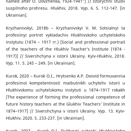
named after O. Dovzhenka, 1924-1941”] // Istorychni studii
suspilnoho prohresu. Hlukhiv, 2018. Vyp. 6. S. 112-147. [in
Ukrainian].
Kryzhanivskyi, 2018b – Kryzhanivskyi V. M. Sotsialnyi ta
profesiinyi portret vykladachiv Hlukhivskoho uchytelskoho
instytutu (1874 – 1917 rr.) [Social and professional portrait
of the teachers of the Hlukhiv Teacher’s Institute (1874 -
1917)] // Sivershchyna v istorii Ukrainy. Kyiv-Hlukhiv, 2018.
Vyp. 11. S. 245 – 249. [in Ukrainian].
Kurok, 2020 – Kurok O.I., Hrytsenko A.P. Dosvid formuvannia
profesiinoi kompetentnosti maibutnikh uchyteliv istorii u
Hlukhivskomu uchytelskomu instytuti u 1874–1917 rokakh
[The experience of forming the professional competence of
future history teachers at the Glukhiv Teachers’ Institute in
1874–1917] // Sivershchyna v istorii Ukrainy. Vyp. 13. Kyiv-
Hlukhiv, 2020. S. 233-237. [in Ukrainian].
Kurok, 2007 – Kurok O.I. Dukhovni svitochi Hlukhivskoho