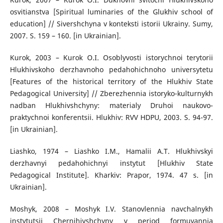
osvitianstva [Spiritual luminaries of the Glukhiv school of
education] // Sivershchyna v konteksti istorii Ukrainy. Sumy,
2007. S. 159 – 160. [in Ukrainian].
Kurok, 2003 – Kurok O.I. Osoblyvosti istorychnoi terytorii
Hlukhivskoho derzhavnoho pedahohichnoho universytetu
[Features of the historical territory of the Hlukhiv State
Pedagogical University] // Zberezhennia istoryko-kulturnykh
nadban Hlukhivshchyny: materialy Druhoi naukovo-
praktychnoi konferentsii. Hlukhiv: RVV HDPU, 2003. S. 94-97.
[in Ukrainian].
Liashko, 1974 – Liashko I.M., Hamalii A.T. Hlukhivskyi
derzhavnyi pedahohichnyi instytut [Hlukhiv State
Pedagogical Institute]. Kharkiv: Prapor, 1974. 47 s. [in
Ukrainian].
Moshyk, 2008 – Moshyk I.V. Stanovlennia navchalnykh
instytutsii Chernihivshchyny v period formuvannia