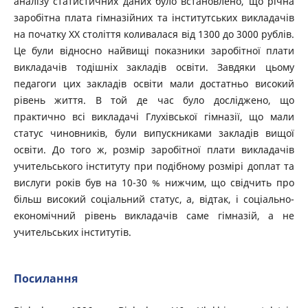
аналізу статистичних даних було встановлено, що річна
заробітна плата гімназійних та інститутських викладачів
на початку XX століття коливалася від 1300 до 3000 рублів.
Це були відносно найвищі показники заробітної плати
викладачів тодішніх закладів освіти. Завдяки цьому
педагоги цих закладів освіти мали достатньо високий
рівень життя. В той де час було досліджено, що
практично всі викладачі Глухівської гімназії, що мали
статус чиновників, були випускниками закладів вищої
освіти. До того ж, розмір заробітної плати викладачів
учительського інституту при подібному розмірі доплат та
вислуги років був на 10-30 % нижчим, що свідчить про
більш високий соціальний статус, а, відтак, і соціально-
економічний рівень викладачів саме гімназій, а не
учительських інститутів.
Посилання