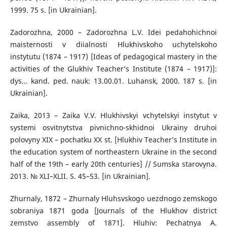
1999. 75 s. [in Ukrainian].
Zadorozhna, 2000 – Zadorozhna L.V. Idei pedahohichnoi
maisternosti v diialnosti Hlukhivskoho uchytelskoho
instytutu (1874 – 1917) [Ideas of pedagogical mastery in the
activities of the Glukhiv Teacher’s Institute (1874 – 1917)]:
dys… kand. ped. nauk: 13.00.01. Luhansk, 2000. 187 s. [in
Ukrainian].
Zaika, 2013 – Zaika V.V. Hlukhivskyi vchytelskyi instytut v
systemi osvitnytstva pivnichno-skhidnoi Ukrainy druhoi
polovyny XIX – pochatku XX st. [Hlukhiv Teacher’s Institute in
the education system of northeastern Ukraine in the second
half of the 19th – early 20th centuries] // Sumska starovyna.
2013. № XLI–XLII. S. 45–53. [in Ukrainian].
Zhurnaly, 1872 – Zhurnaly Hluhsvskogo uezdnogo zemskogo
sobraniya 1871 goda [Journals of the Hlukhov district
zemstvo assembly of 1871]. Hluhiv: Pechatnya A.