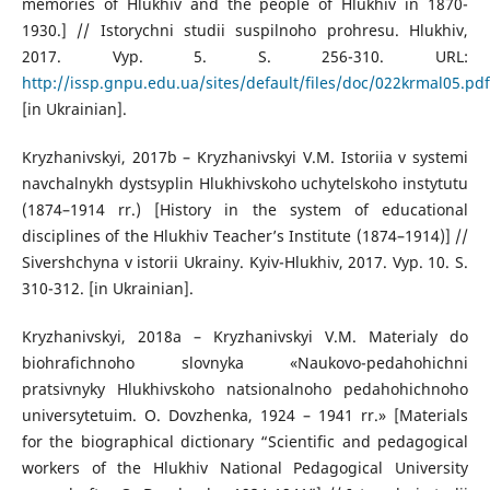
memories of Hlukhiv and the people of Hlukhiv in 1870-
1930.] // Istorychni studii suspilnoho prohresu. Hlukhiv,
2017. Vyp. 5. S. 256-310. URL:
http://issp.gnpu.edu.ua/sites/default/files/doc/022krmal05.pdf
[in Ukrainian].
Kryzhanivskyi, 2017b – Kryzhanivskyi V.M. Istoriia v systemi
navchalnykh dystsyplin Hlukhivskoho uchytelskoho instytutu
(1874–1914 rr.) [History in the system of educational
disciplines of the Hlukhiv Teacher’s Institute (1874–1914)] //
Sivershchyna v istorii Ukrainy. Kyiv-Hlukhiv, 2017. Vyp. 10. S.
310-312. [in Ukrainian].
Kryzhanivskyi, 2018a – Kryzhanivskyi V.M. Materialy do
biohrafichnoho slovnyka «Naukovo-pedahohichni
pratsivnyky Hlukhivskoho natsionalnoho pedahohichnoho
universytetuim. O. Dovzhenka, 1924 – 1941 rr.» [Materials
for the biographical dictionary “Scientific and pedagogical
workers of the Hlukhiv National Pedagogical University