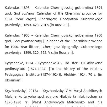
Kalendar, 1893 – Kalendar Chernigovskoj guberniina 1894
god. God vos’moj [Calendar of the Chernihiv province for
1894. Year eight]. Chernigov: Tipografiya Gubernskogo
pravleniya, 1893. 423, VIII s.[in Russian].
Kalendar, 1900 – Kalendar Chernigovskoj guberniina 1900
god. God pyatnadcatyj [Calendar of the Chernihiv province
for 1900. Year fifteen]. Chernigov: Tipografiya Gubernskogo
pravleniya, 1899. 320, 192, V s.[in Russian].
Kyrychenko, 1924 – Kyrychenko A.V. Do istorii Hlukhivskoho
pedinstytutu (1874-1924) [To the history of the Hlukhiv
Pedagogical Institute (1874-1924)]. Hlukhiv, 1924. 70 s. [in
Ukrainian].
Kryzhanivskyi, 2017a – Kryzhanivskyi V.M. Vasyl Andriiovych
Malchenko ta yoho spohady pro Hlukhiv ta hlukhivchan za
1870-1930 rr. [Vasyl Andriyovych Malchenko and his