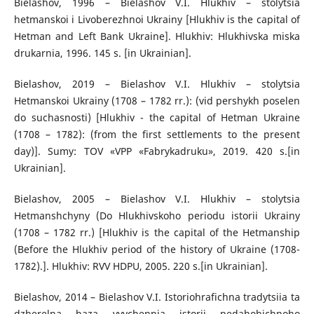
Bielashov, 1996 – Bielashov V.I. Hlukhiv – stolytsia
hetmanskoi i Livoberezhnoi Ukrainy [Hlukhiv is the capital of
Hetman and Left Bank Ukraine]. Hlukhiv: Hlukhivska miska
drukarnia, 1996. 145 s. [in Ukrainian].
Bielashov, 2019 – Bielashov V.I. Hlukhiv – stolytsia
Hetmanskoi Ukrainy (1708 – 1782 rr.): (vid pershykh poselen
do suchasnosti) [Hlukhiv - the capital of Hetman Ukraine
(1708 – 1782): (from the first settlements to the present
day)]. Sumy: TOV «VPP «Fabrykadruku», 2019. 420 s.[in
Ukrainian].
Bielashov, 2005 – Bielashov V.I. Hlukhiv – stolytsia
Hetmanshchyny (Do Hlukhivskoho periodu istorii Ukrainy
(1708 – 1782 rr.) [Hlukhiv is the capital of the Hetmanship
(Before the Hlukhiv period of the history of Ukraine (1708-
1782).]. Hlukhiv: RVV HDPU, 2005. 220 s.[in Ukrainian].
Bielashov, 2014 – Bielashov V.I. Istoriohrafichna tradytsiia ta
dzherelna baza vyvchennia istorii pedahohichnoho