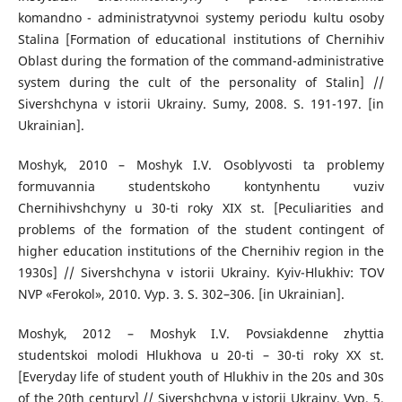
komandno - administratyvnoi systemy periodu kultu osoby
Stalina [Formation of educational institutions of Chernihiv
Oblast during the formation of the command-administrative
system during the cult of the personality of Stalin] //
Sivershchyna v istorii Ukrainy. Sumy, 2008. S. 191-197. [in
Ukrainian].
Moshyk, 2010 – Moshyk I.V. Osoblyvosti ta problemy
formuvannia studentskoho kontynhentu vuziv
Chernihivshchyny u 30-ti roky XIX st. [Peculiarities and
problems of the formation of the student contingent of
higher education institutions of the Chernihiv region in the
1930s] // Sivershchyna v istorii Ukrainy. Kyiv-Hlukhiv: TOV
NVP «Ferokol», 2010. Vyp. 3. S. 302–306. [in Ukrainian].
Moshyk, 2012 – Moshyk I.V. Povsiakdenne zhyttia
studentskoi molodi Hlukhova u 20-ti – 30-ti roky XX st.
[Everyday life of student youth of Hlukhiv in the 20s and 30s
of the 20th century] // Sivershchyna v istorii Ukrainy. Vyp. 5.