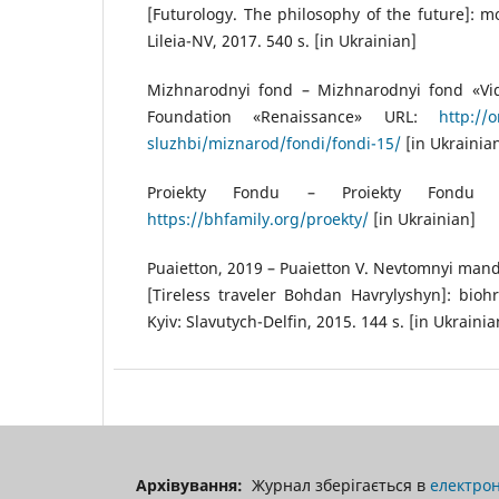
[Futurology. The philosophy of the future]: mo
Lileia-NV, 2017. 540 s. [in Ukrainian]
Mizhnarodnyi fond – Mizhnarodnyi fond «Vid
Foundation «Renaissance» URL:
http://
sluzhbi/miznarod/fondi/fondi-15/
[in Ukrainia
Proiekty Fondu – Proiekty Fondu [
https://bhfamily.org/proekty/
[in Ukrainian]
Puaietton, 2019 – Puaietton V. Nevtomnyi man
[Tireless traveler Bohdan Havrylyshyn]: biohr.
Kyiv: Slavutych-Delfin, 2015. 144 s. [in Ukrainia
Архівування:
Журнал зберігається в
електрон