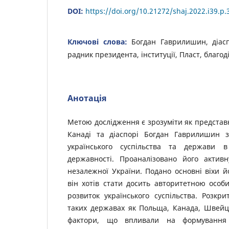
DOI:
https://doi.org/10.21272/shaj.2022.i39.p.
Ключові слова:
Богдан Гаврилишин, діасп
радник президента, інституції, Пласт, благо
Анотація
Метою дослідження є зрозуміти як представн
Канаді та діаспорі Богдан Гаврилишин з
українського суспільства та держави в
державності. Проаналізовано його активн
незалежної України. Подано основні віхи йо
він хотів стати досить авторитетною особ
розвиток українського суспільства. Розкр
таких державах як Польща, Канада, Швейц
фактори, що впливали на формування с