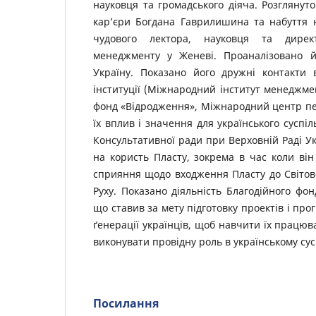
науковця та громадського діяча. Розглянут
кар’єри Богдана Гаврилишина та набуття н
чудового лектора, науковця та дире
менеджменту у Женеві. Проаналізовано 
Україну. Показано його дружні контакти 
інституції (Міжнародний інститут менеджме
фонд «Відродження», Міжнародний центр пе
їх вплив і значення для українського суспі
Консультативної ради при Верховній Раді Укр
на користь Пласту, зокрема в час коли він
сприяння щодо входження Пласту до Світово
Руху. Показано діяльність Благодійного фо
що ставив за мету підготовку проектів і про
ґенерації українців, щоб навчити їх працюв
виконувати провідну роль в українському сус
Посилання