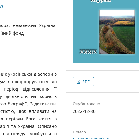
33
ора, незалежна Україна,
дійний фонд
ик української діаспори в
умів інкорпоруватися до
PDF
 період відновлення її
у діяльність на користь
Опубліковано
го біографії. З дитинства
2022-12-30
истістю, щоб впливати на
ито періоди його життя в
арія та Україна. Описано
Номер
вітогляду майбутнього