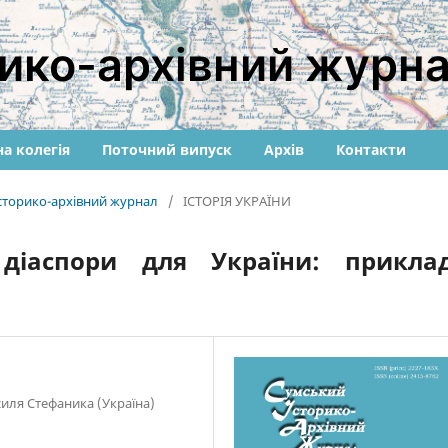
ико-архівний журн
а колегія
Поточний випуск
Архів
Контакти
історико-архівний журнал
/
ІСТОРІЯ УКРАЇНИ
 діаспори для України: прикла
силя Стефаника (Україна)