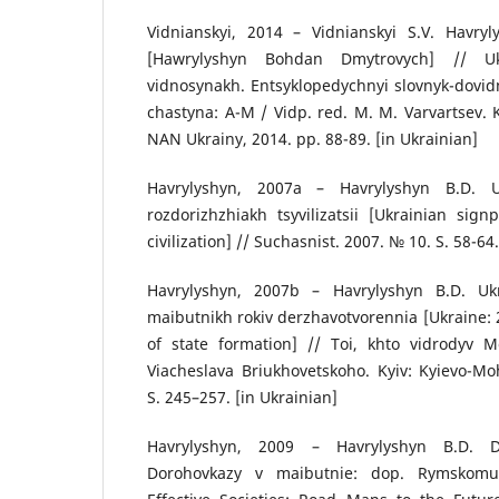
Vidnianskyi, 2014 – Vidnianskyi S.V. Havr
[Hawrylyshyn Bohdan Dmytrovych] // U
vidnosynakh. Entsyklopedychnyi slovnyk-dovid
chastyna: A-M / Vidp. red. M. M. Varvartsev. Ky
NAN Ukrainy, 2014. pp. 88-89. [in Ukrainian]
Havrylyshyn, 2007a – Havrylyshyn B.D. U
rozdorizhzhiakh tsyvilizatsii [Ukrainian sig
civilization] // Suchasnist. 2007. № 10. S. 58-64
Havrylyshyn, 2007b – Havrylyshyn B.D. U
maibutnikh rokiv derzhavotvorennia [Ukraine: 
of state formation] // Toi, khto vidrodyv Mo
Viacheslava Briukhovetskoho. Kyiv: Kyievo-Mo
S. 245–257. [in Ukrainian]
Havrylyshyn, 2009 – Havrylyshyn B.D. Do
Dorohovkazy v maibutnie: dop. Rymskom