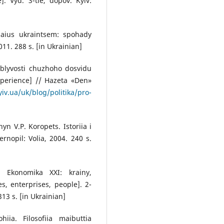
]. Vyd. 3-tie, dopov. Kyiv:
haius ukraintsem: spohady
11. 288 s. [in Ukrainian]
oblyvosti chuzhoho dosvidu
xperience] // Hazeta «Den»
yiv.ua/uk/blog/politika/pro-
yn V.P. Koropets. Istoriia i
rnopil: Volia, 2004. 240 s.
 Ekonomika XXI: krainy,
s, enterprises, people]. 2-
313 s. [in Ukrainian]
iia. Filosofiia maibuttia