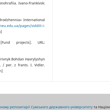
nohrafiia. Ivano-Frankivsk:
rodzhennia» International
oneu.edu.ua/pages/viddili-i-
n]
Fund projects]. URL:
drivnyk Bohdan Havrylyshyn
 / per. z frants. I. Vidler.
n]
ному репозитарії Сумського державного університету
та Націона