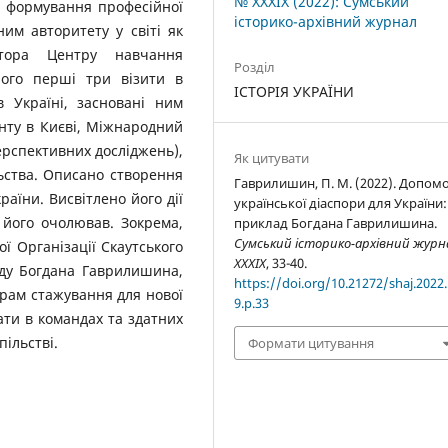
№ XXXIX (2022): Сумський
о формування професійної
історико-архівний журнал
им авторитету у світі як
ктора Центру навчання
Розділ
його перші три візити в
ІСТОРІЯ УКРАЇНИ
в Україні, засновані ним
нту в Києві, Міжнародний
рспективних досліджень),
Як цитувати
льства. Описано створення
Гаврилишин, П. М. (2022). Допом
аїни. Висвітлено його дії
української діаспори для України:
 його очолював. Зокрема,
приклад Богдана Гаврилишина.
Сумський історико-архівний журн
ї Організації Скаутського
XXXIX
, 33-40.
нду Богдана Гаврилишина,
https://doi.org/10.21272/shaj.2022.
грам стажування для нової
9.p.33
ати в командах та здатних
пільстві.
Формати цитування