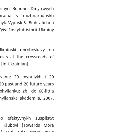
ylyshyn Bohdan Dmytrovych
kraina v mizhnarodnykh
nyk. Vypusk 5. Biohrafichna
iv: Instytut istorii Ukrainy
krainski dorohovkazy na
nposts at the crossroads of
. [in Ukrainian]
kraina: 20 mynulykh i 20
20 past and 20 future years
hylianku: zb. do 60-littia
hylianska akademiia, 2007.
 efektyvnykh suspilstv:
u Klubovi [Towards More