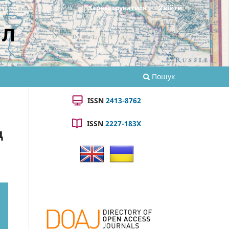
Зареєструватися
Увійти
ал
Пошук
ISSN
2413-8762
ISSN
2227-183X
д