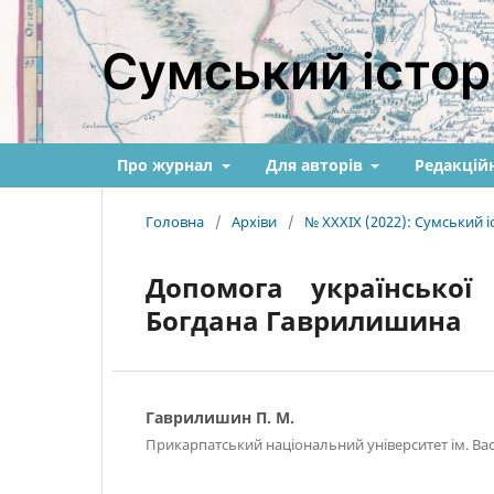
Сумський істор
Про журнал
Для авторів
Редакційн
Головна
/
Архіви
/
№ XXXIX (2022): Сумський 
Допомога української
Богдана Гаврилишина
Гаврилишин П. М.
Прикарпатський національний університет ім. Ва