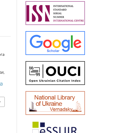
ога
ал
,
i3