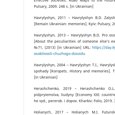
Effective Societies: Road Maps to the Future
Pulsary, 2009. 248 s. [in Ukrainian]
Havrylyshyn, 2011 – Havrylyshyn B.D. Zalys
[Remain Ukrainian: memories]. Kyiv: Pulsary, 20
Havrylyshyn, 2013 – Havrylyshyn B.D. Pro os
[About the peculiarities of someone else’s e
№71, (2013) [in Ukrainian] URL:
https://day.k
osoblivosti-chuzhogo-dosvidu
Havrylyshyn, 2004 – Havrylyshyn T.I., Havrylysh
spohady [Koropets. History and memories]. Te
[in Ukrainian]
Herashchenko, 2019 – Herashchenko O.L.
pidpryiemstva, liudyny [Economy XXI: countrie
he vyd., pererob. i dopov. Kharkiv: Folio, 2019. 
Holianych, 2017 – Holianych M.I. Futuroloh