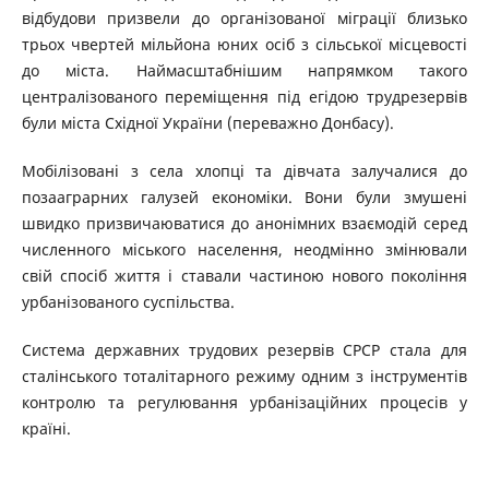
відбудови призвели до організованої міграції близько
трьох чвертей мільйона юних осіб з сільської місцевості
до міста. Наймасштабнішим напрямком такого
централізованого переміщення під егідою трудрезервів
були міста Східної України (переважно Донбасу).
Мобілізовані з села хлопці та дівчата залучалися до
позааграрних галузей економіки. Вони були змушені
швидко призвичаюватися до анонімних взаємодій серед
численного міського населення, неодмінно змінювали
свій спосіб життя і ставали частиною нового покоління
урбанізованого суспільства.
Система державних трудових резервів СРСР стала для
сталінського тоталітарного режиму одним з інструментів
контролю та регулювання урбанізаційних процесів у
країні.