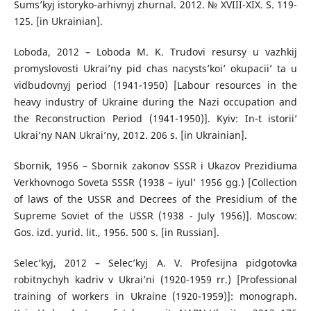
Sums’kyj istoryko-arhivnyj zhurnal. 2012. № XVIII-XIX. S. 119-
125. [in Ukrainian].
Loboda, 2012 – Loboda M. K. Trudovi resursy u vazhkij
promyslovosti Ukrai’ny pid chas nacysts’koi’ okupacii’ ta u
vidbudovnyj period (1941-1950) [Labour resources in the
heavy industry of Ukraine during the Nazi occupation and
the Reconstruction Period (1941-1950)]. Kyiv: In-t istorii’
Ukrai’ny NAN Ukrai’ny, 2012. 206 s. [in Ukrainian].
Sbornik, 1956 – Sbornik zakonov SSSR i Ukazov Prezidiuma
Verkhovnogo Soveta SSSR (1938 – iyul’ 1956 gg.) [Collection
of laws of the USSR and Decrees of the Presidium of the
Supreme Soviet of the USSR (1938 - July 1956)]. Moscow:
Gos. izd. yurid. lit., 1956. 500 s. [in Russian].
Selec’kyj, 2012 – Selec’kyj A. V. Profesijna pidgotovka
robitnychyh kadriv v Ukrai’ni (1920-1959 rr.) [Professional
training of workers in Ukraine (1920-1959)]: monograph.