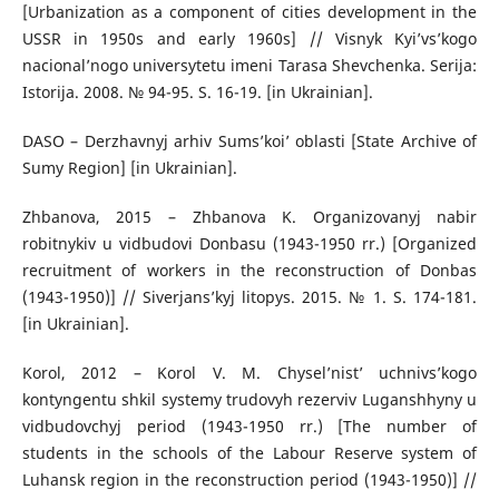
[Urbanization as a component of cities development in the
USSR in 1950s and early 1960s] // Visnyk Kyi’vs’kogo
nacional’nogo universytetu imeni Tarasa Shevchenka. Serija:
Istorija. 2008. № 94-95. S. 16-19. [in Ukrainian].
DASO – Derzhavnyj arhiv Sums’koi’ oblasti [State Archive of
Sumy Region] [in Ukrainian].
Zhbanova, 2015 – Zhbanova K. Organizovanyj nabir
robitnykiv u vidbudovi Donbasu (1943-1950 rr.) [Organized
recruitment of workers in the reconstruction of Donbas
(1943-1950)] // Siverjans’kyj litopys. 2015. № 1. S. 174-181.
[in Ukrainian].
Korol, 2012 – Korol V. M. Chysel’nist’ uchnivs’kogo
kontyngentu shkil systemy trudovyh rezerviv Luganshhyny u
vidbudovchyj period (1943-1950 rr.) [The number of
students in the schools of the Labour Reserve system of
Luhansk region in the reconstruction period (1943-1950)] //