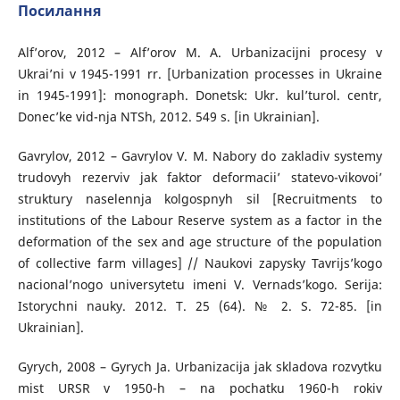
Посилання
Alf’orov, 2012 – Alf’orov M. A. Urbanizacijni procesy v
Ukrai’ni v 1945-1991 rr. [Urbanization processes in Ukraine
in 1945-1991]: monograph. Donetsk: Ukr. kul’turol. centr,
Donec’ke vid-nja NTSh, 2012. 549 s. [in Ukrainian].
Gavrylov, 2012 – Gavrylov V. M. Nabory do zakladiv systemy
trudovyh rezerviv jak faktor deformacii’ statevo-vikovoi’
struktury naselennja kolgospnyh sil [Recruitments to
institutions of the Labour Reserve system as a factor in the
deformation of the sex and age structure of the population
of collective farm villages] // Naukovi zapysky Tavrijs’kogo
nacional’nogo universytetu imeni V. Vernads’kogo. Serija:
Istorychni nauky. 2012. T. 25 (64). № 2. S. 72-85. [in
Ukrainian].
Gyrych, 2008 – Gyrych Ja. Urbanizacija jak skladova rozvytku
mist URSR v 1950-h – na pochatku 1960-h rokiv