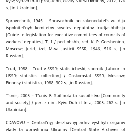
Kyiv: Vyd-vo In-tu prof.-tehn. osvity NAPN Ukrai’ny, 2012. 176
s. [in Ukrainian].
Spravochnik, 1946 – Spravochnik po zakonodatel’stvu dlja
ispolnitel’nyh komitetov sovetov deputatov trudjashhihsja
[Guide to legislation for executive committees of councils of
workers’ deputies]. T. 1 / pod obshh. red. K. P. Gorshenina.
Moscow: Jurid. izd. M-va justicii SSSR, 1946. 516 s. [in
Russian].
Trud, 1988 – Trud v SSSR: statisticheskij sbornik [Labour in
USSR: statistics collection] / Goskomstat SSSR. Moscow:
Finansy i statistika, 1988. 302 s. [in Russian].
T’onis, 2005 – T’onis F. Spil’nota ta suspil’stvo [Community
and society] / per. z nim. Kyiv: Duh i litera, 2005. 262 s. [in
Ukrainian].
CDAVOVU – Central’nyj derzhavnyj arhiv vyshhyh organiv
vlady ta upravlinnja Ukrai’ny [Central State Archives of