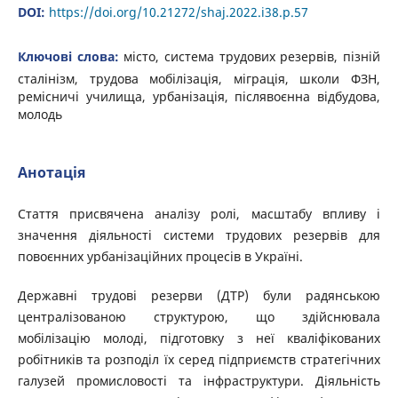
DOI:
https://doi.org/10.21272/shaj.2022.i38.p.57
Ключові слова:
місто, система трудових резервів, пізній
сталінізм, трудова мобілізація, міграція, школи ФЗН,
ремісничі училища, урбанізація, післявоєнна відбудова,
молодь
Анотація
Стаття присвячена аналізу ролі, масштабу впливу і
значення діяльності системи трудових резервів для
повоєнних урбанізаційних процесів в Україні.
Державні трудові резерви (ДТР) були радянською
централізованою структурою, що здійснювала
мобілізацію молоді, підготовку з неї кваліфікованих
робітників та розподіл їх серед підприємств стратегічних
галузей промисловості та інфраструктури. Діяльність