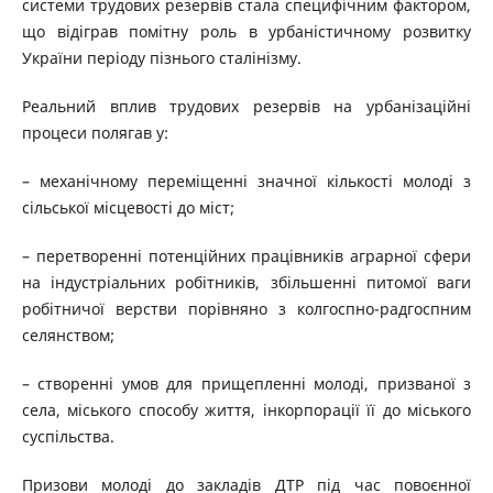
системи трудових резервів стала специфічним фактором,
що відіграв помітну роль в урбаністичному розвитку
України періоду пізнього сталінізму.
Реальний вплив трудових резервів на урбанізаційні
процеси полягав у:
– механічному переміщенні значної кількості молоді з
сільської місцевості до міст;
– перетворенні потенційних працівників аграрної сфери
на індустріальних робітників, збільшенні питомої ваги
робітничої верстви порівняно з колгоспно-радгоспним
селянством;
– створенні умов для прищепленні молоді, призваної з
села, міського способу життя, інкорпорації її до міського
суспільства.
Призови молоді до закладів ДТР під час повоєнної