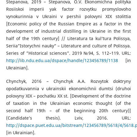
Stepanova, 2019 – Stepanova, O.V. Ekonomichna polityka
Rosiiskoi imperii yak factor rozvytku promyslovoho
vynokurinnia v Ukraini v pershii polovyni XIX stolittia
[Economic policy of the Russian Empire as a factor in the
development of industrial distilling in Ukraine in the first
half of the 19th century] // Literatura ta kul’tura Polissya,
Seriia”Istorychni nauky” – Literature and culture of Polissya.
Series of ”Historical sciences”. 2019 №94, S. 112–119. URL:
http://lib.ndu.edu.ua/dspace/handle/123456789/1138
[in
Ukrainian].
Chynchyk, 2016 – Chynchyk A.A. Rozvytok doktryny
opodatkuvannia v ukrainskii ekonomichnii dumtsi (druhoi
polovyny ХІХ – pochatku ХХ st. [Development of the doctrine
of taxation in the Ukrainian economic thought (of the
second half 19th – of the beginning 20th century)]
(Candidate’s thesis). Lviv, 2016. URL:
http://dspace.puet.edu.ua/bitstream/123456789/5618/4/5618.
[in Ukrainian].