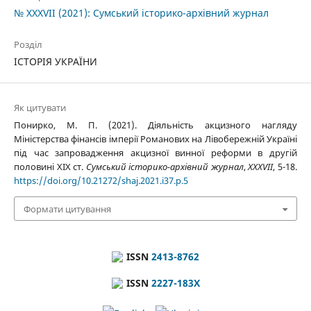
№ XXXVII (2021): Сумський історико-архівний журнал
Розділ
ІСТОРІЯ УКРАЇНИ
Як цитувати
Понирко, М. П. (2021). Діяльність акцизного нагляду
Міністерства фінансів імперії Романових на Лівобережній Україні
під час запровадження акцизної винної реформи в другій
половині ХІХ ст.
Сумський історико-архівний журнал
,
XXXVII
, 5-18.
https://doi.org/10.21272/shaj.2021.i37.p.5
Формати цитування
ISSN
2413-8762
ISSN
2227-183X