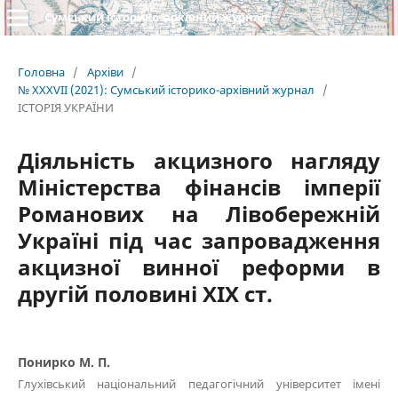
Сумський історико-архівний журнал
Головна
/
Архіви
/
№ XXXVII (2021): Сумський історико-архівний журнал
/
ІСТОРІЯ УКРАЇНИ
Діяльність акцизного нагляду
Міністерства фінансів імперії
Романових на Лівобережній
Україні під час запровадження
акцизної винної реформи в
другій половині ХІХ ст.
Понирко М. П.
Глухівський національний педагогічний університет імені