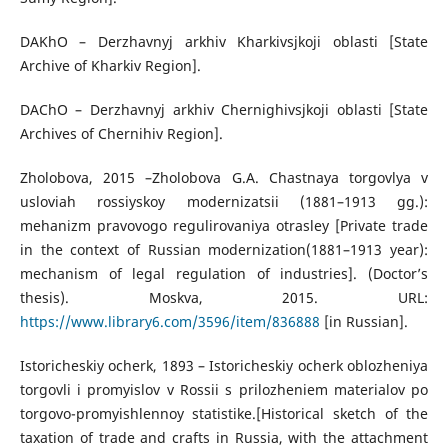
DAKhO – Derzhavnyj arkhiv Kharkivsjkoji oblasti [State
Archive of Kharkiv Region].
DAChO – Derzhavnyj arkhiv Chernighivsjkoji oblasti [State
Archives of Chernihiv Region].
Zholobova, 2015 –Zholobova G.A. Chastnaya torgovlya v
usloviah rossiyskoy modernizatsii (1881–1913 gg.):
mehanizm pravovogo regulirovaniya otrasley [Private trade
in the context of Russian modernization(1881–1913 year):
mechanism of legal regulation of industries]. (Doctor’s
thesis). Moskva, 2015. URL:
https://www.library6.com/3596/item/836888
[in Russian].
Istoricheskiy ocherk, 1893 – Istoricheskiy ocherk oblozheniya
torgovli i promyislov v Rossii s prilozheniem materialov po
torgovo-promyishlennoy statistike.[Historical sketch of the
taxation of trade and crafts in Russia, with the attachment