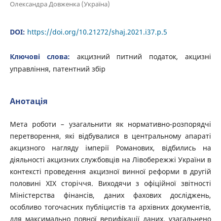
Олександра Довженка (Україна)
DOI:
https://doi.org/10.21272/shaj.2021.i37.p.5
Ключові слова:
акцизний питний податок, акцизні
управління, патентний збір
Анотація
Мета роботи – узагальнити як нормативно-розпорядчі
перетворення, які відбувалися в центральному апараті
акцизного нагляду імперії Романових, відбились на
діяльності акцизних службовців на Лівобережжі України в
контексті проведення акцизної винної реформи в другій
половині ХІХ сторіччя. Виходячи з офіційної звітності
Міністерства фінансів, даних фахових досліджень,
особливо тогочасних публіцистів та архівних документів,
для максимально повної верифікації даних, узагальнено