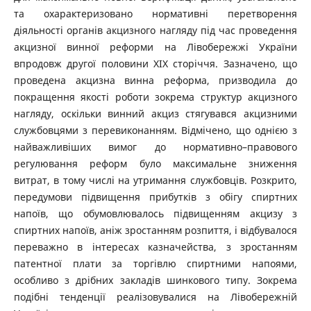
та охарактеризовано нормативні перетворення
діяльності органів акцизного нагляду під час проведення
акцизної винної реформи на Лівобережжі України
впродовж другої половини ХІХ сторіччя. Зазначено, що
проведена акцизна винна реформа, призводила до
покращення якості роботи зокрема структур акцизного
нагляду, оскільки винний акциз стягувався акцизними
службовцями з перевиконанням. Відмічено, що однією з
найважливіших вимог до нормативно–правового
регулювання реформ було максимальне зниження
витрат, в тому числі на утримання службовців. Розкрито,
передумови підвищення прибутків з обігу спиртних
напоїв, що обумовлювалось підвищенням акцизу з
спиртних напоїв, аніж зростанням розпиття, і відбувалося
переважно в інтересах казначейства, з зростанням
патентної плати за торгівлю спиртними напоями,
особливо з дрібних закладів шинкового типу. Зокрема
подібні тенденції реалізовувалися на Лівобережній