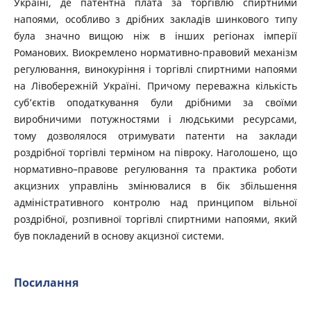
Україні, де патентна плата за торгівлю спиртними
напоями, особливо з дрібних закладів шинкового типу
була значно вищою ніж в інших регіонах імперії
Романових. Виокремлено нормативно-правовий механізм
регулювання, винокуріння і торгівлі спиртними напоями
на Лівобережній Україні. Причому переважна кількість
суб’єктів оподаткування були дрібними за своїми
виробничими потужностями і людськими ресурсами,
тому дозволялося отримувати патенти на заклади
роздрібної торгівлі терміном на півроку. Наголошено, що
нормативно–правове регулювання та практика роботи
акцизних управлінь змінювалися в бік збільшення
адміністративного контролю над принципом вільної
роздрібної, розпивної торгівлі спиртними напоями, який
був покладений в основу акцизної системи.
Посилання