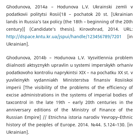
Ghodunova, 2014a – Hodunova L.V. Ukrainski zemli v
podatkovii politytsi Rosii(18 – pochatok 20 st. [Ukrainian
lands in Russia’s tax policy (the 18th – beginning of the 20th
century)] (Candidate’s thesis). Kirovohrad, 2014. URL:
http://dspace.kntu.kr.ua/jspui/handle/123456789/7201
[in
Ukrainian].
Ghodunova, 2014b – Hodunova L.V. Vysvitlennia problem
diialnosti aktsyznykh upravlin u systemi imperskykh orhaniv
podatkovoho kontroliu naprykintsi ХІХ – na pochatku ХХ st. v
yuvileinykh vydanniakh Ministerstva finansiv Rosiiskoi
imperii [The visibility of the problems of the efficiency of
excise administrations in the systems of imperial bodies of
taxcontrol in the late 19th – early 20th centuries in the
anniversary editions of the Ministry of Finance of the
Russian Empire] // Etnichna istoria narodiv Yevropy–Ethnic
history of the peoples of Europe. 2014. №44. S.124–130. [in
Ukrainian].