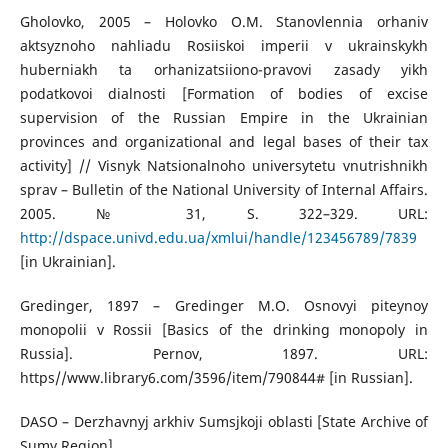
Gholovko, 2005 – Holovko O.M. Stanovlennia orhaniv
aktsyznoho nahliadu Rosiiskoi imperii v ukrainskykh
huberniakh ta orhanizatsiiono-pravovi zasady yikh
podatkovoi dialnosti [Formation of bodies of excise
supervision of the Russian Empire in the Ukrainian
provinces and organizational and legal bases of their tax
activity] // Visnyk Natsionalnoho universytetu vnutrishnikh
sprav – Bulletin of the National University of Internal Affairs.
2005. № 31, S. 322–329. URL:
http://dspace.univd.edu.ua/xmlui/handle/123456789/7839
[in Ukrainian].
Gredinger, 1897 – Gredinger M.O. Osnovyi piteynoy
monopolii v Rossii [Basics of the drinking monopoly in
Russia]. Pernov, 1897. URL:
https//www.library6.com/3596/item/790844# [in Russian].
DASO – Derzhavnyj arkhiv Sumsjkoji oblasti [State Archive of
Sumy Region].