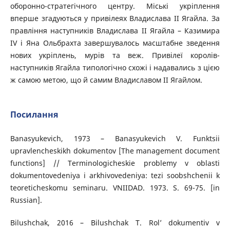
оборонно-стратегічного центру. Міські укріплення
вперше згадуються у привілеях Владислава II Ягайла. За
правління наступників Владислава II Ягайла – Казимира
IV і Яна Ольбрахта завершувалось масштабне зведення
нових укріплень, мурів та веж. Привілеї королів-
наступників Ягайла типологічно схожі і надавались з цією
ж самою метою, що й самим Владиславом II Ягайлом.
Посилання
Banasyukevich, 1973 – Banasyukevich V. Funktsii
upravlencheskikh dokumentov [The management document
functions] // Terminologicheskie problemy v oblasti
dokumentovedeniya i arkhivovedeniya: tezi soobshchenii k
teoreticheskomu seminaru. VNIIDAD. 1973. S. 69-75. [in
Russian].
Bilushchak, 2016 – Bilushchak T. Rol’ dokumentiv v