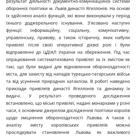
результат діяльності документно-комунікаційної системи
оборонної політики м. Львів династії Ягеллонів. На основі
їх здійснено аналіз функцій, які вони виконували у період
їхнього доджерельного існування. З’ясовано наступні
функції: інформаційну, соціальну, комунікативну,
управлінську, правову, а також історичну, яких набули
привілеї після своєї оперативної дієвої ролі і були
відправленні до ЦДІАЛ України на збереження. Під час
опрацювання систематизовано привілеї за їх змістом як
такі, що були видані для відновлення обороноздатності
міста, для захисту від нападів турецько-татарських військ
та від усунення природних катаклізм. В роботі наведено
приклади привілеїв династії Ягеллонів та динаміку їх
видачі. У результаті проведеного дослідження
встановлено, що міські привілеї, надані монархами у різні
часи, є основним джерелом дослідження політики королів
щодо зміцнення обороноздатності Львова. А також з
аналізу змісту королівських привілеїв можна
прослідкувати становлення Львова як важливого