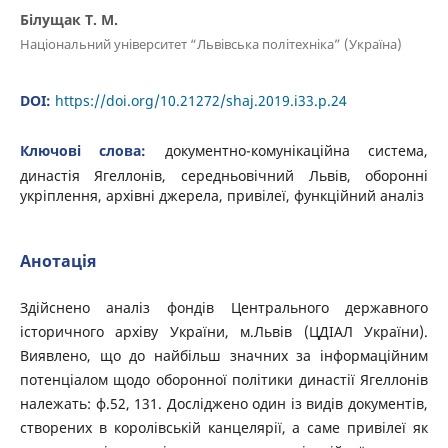
Білущак Т. М.
Національний університет “Львівська політехніка” (Україна)
DOI:
https://doi.org/10.21272/shaj.2019.i33.p.24
Ключові слова:
документно-комунікаційна система,
династія Ягеллонів, середньовічний Львів, оборонні
укріплення, архівні джерела, привілеї, функційний аналіз
Анотація
Здійснено аналіз фондів Центрального державного
історичного архіву України, м.Львів (ЦДІАЛ України).
Виявлено, що до найбільш значних за інформаційним
потенціалом щодо оборонної політики династії Ягеллонів
належать: ф.52, 131. Досліджено один із видів документів,
створених в королівській канцелярії, а саме привілеї як