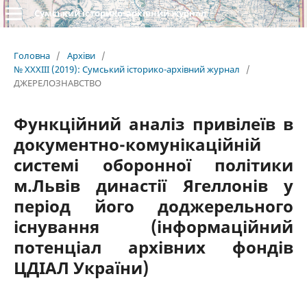
Сумський історико-архівний журнал
Головна
/
Архіви
/
№ XXXIII (2019): Сумський історико-архівний журнал
/
ДЖЕРЕЛОЗНАВСТВО
Функційний аналіз привілеїв в
документно-комунікаційній
системі оборонної політики
м.Львів династії Ягеллонів у
період його доджерельного
існування (інформаційний
потенціал архівних фондів
ЦДІАЛ України)