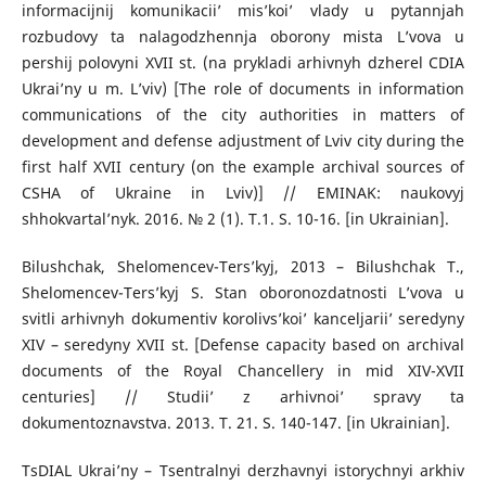
informacijnij komunikacii’ mis’koi’ vlady u pytannjah
rozbudovy ta nalagodzhennja oborony mista L’vova u
pershij polovyni XVII st. (na prykladi arhivnyh dzherel CDIA
Ukrai’ny u m. L’viv) [The role of documents in information
communications of the city authorities in matters of
development and defense adjustment of Lviv city during the
first half XVII century (on the example archival sources of
CSHA of Ukraine in Lviv)] // EMINAK: naukovyj
shhokvartal’nyk. 2016. № 2 (1). T.1. S. 10-16. [in Ukrainian].
Bilushchak, Shelomencev-Ters’kyj, 2013 – Bilushchak T.,
Shelomencev-Ters’kyj S. Stan oboronozdatnosti L’vova u
svitli arhivnyh dokumentiv korolivs’koi’ kanceljarii’ seredyny
XIV – seredyny XVII st. [Defense capacity based on archival
documents of the Royal Chancellery in mid XIV-XVII
centuries] // Studii’ z arhivnoi’ spravy ta
dokumentoznavstva. 2013. T. 21. S. 140-147. [in Ukrainian].
TsDIAL Ukrai’ny – Tsentralnyi derzhavnyi istorychnyi arkhiv