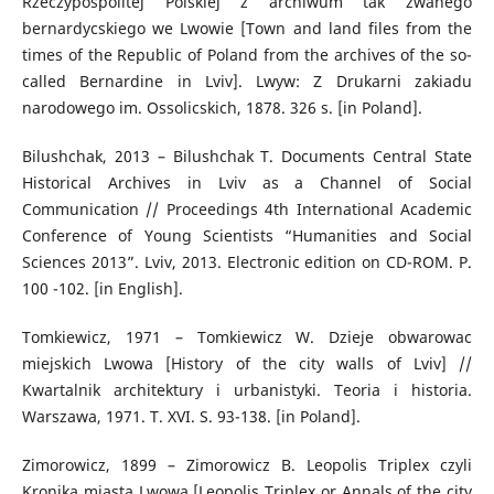
Rzeczypospolitej Polskiej z archiwum tak zwanego
bernardyсskiego we Lwowie [Town and land files from the
times of the Republic of Poland from the archives of the so-
called Bernardine in Lviv]. Lwуw: Z Drukarni zakіadu
narodowego im. Ossoliсskich, 1878. 326 s. [in Poland].
Bilushchak, 2013 – Bilushchak T. Documents Central State
Historical Archives in Lviv as a Channel of Social
Communication // Proceedings 4th International Academic
Conference of Young Scientists “Humanities and Social
Sciences 2013”. Lviv, 2013. Electronic edition on CD-ROM. P.
100 -102. [in English].
Tomkiewicz, 1971 – Tomkiewicz W. Dzieje obwarowaс
miejskich Lwowa [History of the city walls of Lviv] //
Kwartalnik architektury i urbanistyki. Teoria i historia.
Warszawa, 1971. Т. ХVІ. S. 93-138. [in Poland].
Zimorowicz, 1899 – Zimorowicz B. Leopolis Triplex czyli
Kronika miasta Lwowa [Leopolis Triplex or Annals of the city