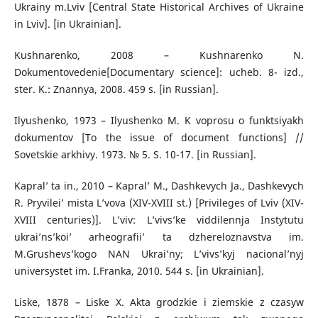
Ukrainy m.Lviv [Central State Historical Archives of Ukraine
in Lviv]. [in Ukrainian].
Kushnarenko, 2008 – Kushnarenko N.
Dokumentovedenie[Documentary science]: ucheb. 8- izd.,
ster. K.: Znannya, 2008. 459 s. [in Russian].
Ilyushenko, 1973 – Ilyushenko M. K voprosu o funktsiyakh
dokumentov [To the issue of document functions] //
Sovetskie arkhivy. 1973. № 5. S. 10-17. [in Russian].
Kapral’ ta in., 2010 – Kapral’ M., Dashkevych Ja., Dashkevych
R. Pryvilei’ mista L’vova (XIV-XVIII st.) [Privileges of Lviv (XIV-
XVIII centuries)]. L’viv: L’vivs’ke viddilennja Instytutu
ukrai’ns’koi’ arheografii’ ta dzhereloznavstva im.
M.Grushevs’kogo NAN Ukrai’ny; L’vivs’kyj nacional’nyj
universystet im. I.Franka, 2010. 544 s. [in Ukrainian].
Liske, 1878 – Liske X. Akta grodzkie i ziemskie z czasуw