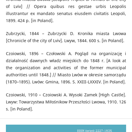
of Lviv] // Opera quibus res gestae urbis Leopolis
illustrantur ex mandato senatus eiusdem civitatis Leopoli,
1899. 424 p. [in Poland].
Zubrzycki, 1844 – Zubrzycki D. Kronika miasta Lwowa
[Chronicle of the city of Lviv]. Lwуw, 1844. 600 s. [in Poland].
Czoіowski, 1896 – Czołowski A. Pogląd na organizację i
działalność dawnych władz miejskich do 1848 r. [A look at
the organization and activities of the former municipal
authorities until 1848.] // Miasto Lwów w okresie samorządu
(1870–1895). Lwów: Gmina, 1896. S. XXIII-LXXXIV. [in Poland].
Czoіowski, 1910 – Czoіowski A. Wysoki Zamek [High Castle].
Lwуw: Towarzystwa Miłośnikow Przeszłości Lwowa, 1910. 126
s. [in Poland].