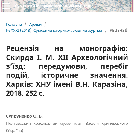
Сумський історико-архівний журнал
Головна
/
Архіви
/
№ XXXI (2018): Сумський історико-архівний журнал
/
РЕЦЕНЗІЇ
Рецензія на монографію:
Скирда І. М. ХІІ Археологічний
з’їзд: передумови, перебіг
подій, історичне значення.
Харків: ХНУ імені В.Н. Каразіна,
2018. 252 с.
Супруненко О. Б.
Полтавський краєзнавчий музей імені Василя Кричевського
(Україна)