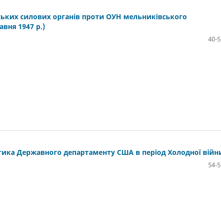
ьких силових органів проти ОУН мельниківського
авня 1947 р.)
40-5
тика Державного департаменту США в період Холодної війн
54-5