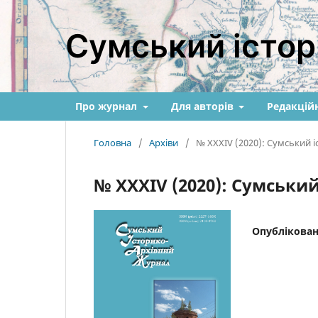
Сумський істор
Про журнал
Для авторів
Редакційн
Головна
/
Архіви
/
№ XXXIV (2020): Сумський 
№ XXXIV (2020): Сумськи
Опублікова