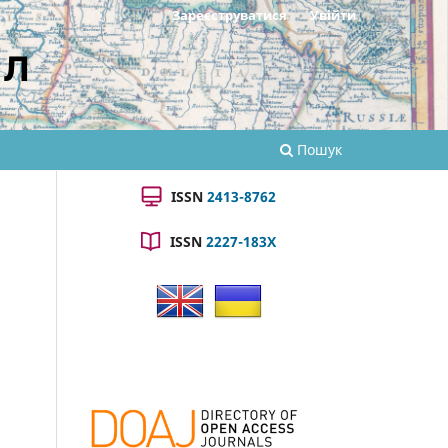
Зареєструватися
Увійти
ал
Пошук
ISSN
2413-8762
ISSN
2227-183X