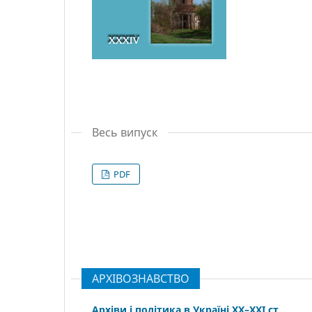
Весь випуск
PDF
АРХІВОЗНАВСТВО
Архіви і політика в Україні ХХ–ХХІ ст.