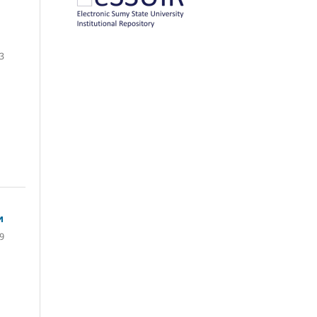
3
и
9