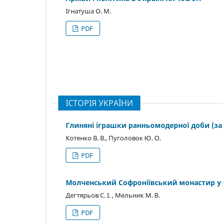
Ігнатуша О. М.
PDF
ІСТОРІЯ УКРАЇНИ
Глиняні іграшки ранньомодерної доби (за
Котенко В. В., Пуголовок Ю. О.
PDF
Молченський Софроніївський монастир у ма
Дегтярьов С. І. , Мельник М. В.
PDF