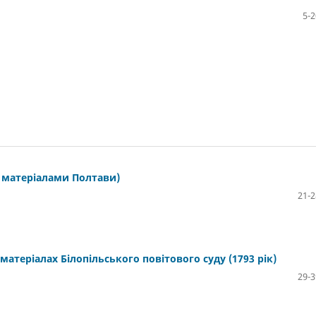
5-2
 матеріалами Полтави)
21-2
теріалах Білопільського повітового суду (1793 рік)
29-3