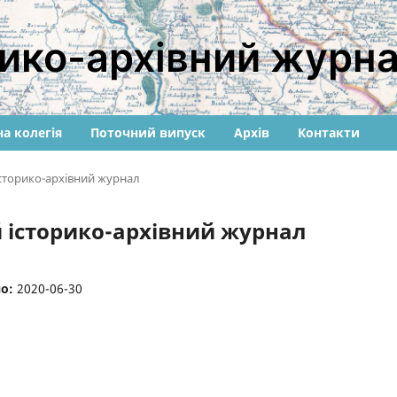
ико-архівний журн
а колегія
Поточний випуск
Архів
Контакти
історико-архівний журнал
й історико-архівний журнал
но:
2020-06-30