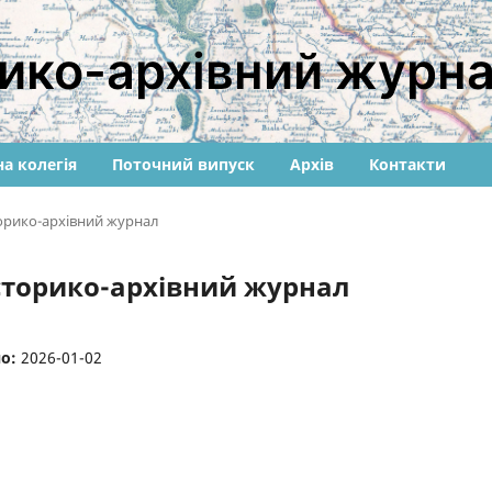
ико-архівний журн
а колегія
Поточний випуск
Архів
Контакти
торико-архівний журнал
історико-архівний журнал
но:
2026-01-02