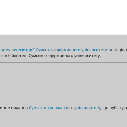
ному репозитарії Сумського державного університету
та Націона
я в бібліотеці Сумського державного університету.
одичне видання
Сумського державного університету
, що публікує