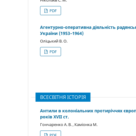
Ніколаєв С. М.
PDF
Агентурно-оперативна діяльність радянсь
України (1953–1964)
Оліцький В. О.
PDF
ВСЕСВІТНЯ ІСТОРІЯ
Антили в колоніальних протиріччях європ
років XVІI ст.
Гончаренко А. В. , Каміонка М.
PDF