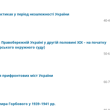
ктиках у період незалежності України
40-4
 Правобережній Україні у другій половині ХІХ – на початку
ирського окружного суду)
50-6
ня прифронтових міст України
66-7
ира Горбового у 1939–1941 рр.