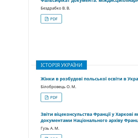
Фальсифікат документа: міждисциплінар
Бездрабко В. В.
PDF
ІСТОРІЯ УКРАЇНИ
Жінки в розбудові польської освіти в Украї
Білобровець О. М.
PDF
Звіти віцеконсульства Франції у Харкові як
документами Національного архіву Франці
Гузь А. М.