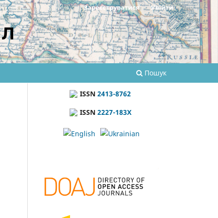
Зареєструватися
Увійти
ал
Пошук
ISSN
2413-8762
ISSN
2227-183X