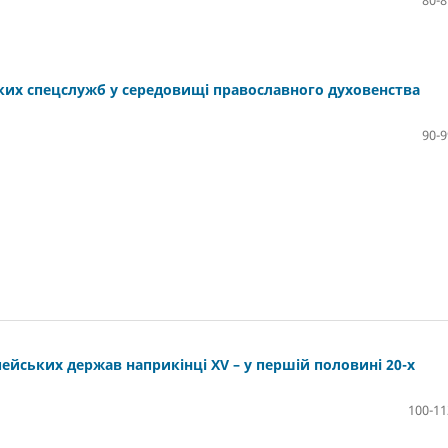
80-8
ких спецслужб у середовищі православного духовенства
90-9
ейських держав наприкінці XV – у першій половині 20-х
100-11