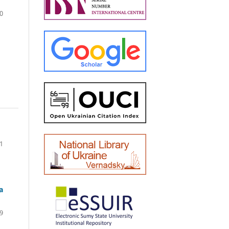
0
1
а
9