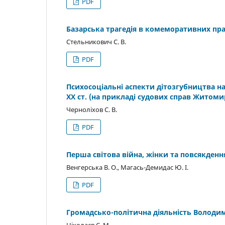
PDF
Базарська трагедія в комеморативних пра
Стельникович С. В.
PDF
Психосоціальні аспекти дітозгубництва на
ХХ ст. (на прикладі судових справ Житом
Черноліхов С. В.
PDF
Перша світова війна, жінки та повсякден
Венгерська В. О., Магась-Демидас Ю. І.
PDF
Громадсько-політична діяльність Володим