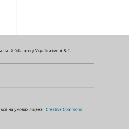
льній бібліотеці України імені В. І.
ться на умовах ліцензії
Creative Commons