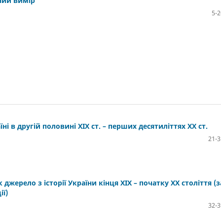
ний вимір
5-2
ні в другій половині XIX ст. – перших десятиліттях XX ст.
21-3
 джерело з історії України кінця ХІХ – початку ХХ століття (з
ї)
32-3